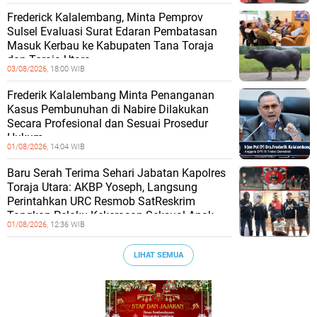
Frederick Kalalembang, Minta Pemprov
Sulsel Evaluasi Surat Edaran Pembatasan
Masuk Kerbau ke Kabupaten Tana Toraja
dan Toraja Utara
03/08/2026,
18:00 WIB
Frederik Kalalembang Minta Penanganan
Kasus Pembunuhan di Nabire Dilakukan
Secara Profesional dan Sesuai Prosedur
Hukum
01/08/2026,
14:04 WIB
Baru Serah Terima Sehari Jabatan Kapolres
Toraja Utara: AKBP Yoseph, Langsung
Perintahkan URC Resmob SatReskrim
Tangkap Pelaku Kekerasan Seksual Anak
01/08/2026,
12:36 WIB
LIHAT SEMUA