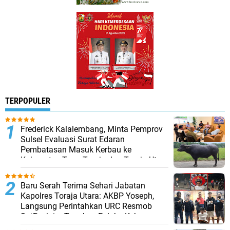
TERPOPULER
Frederick Kalalembang, Minta Pemprov
Sulsel Evaluasi Surat Edaran
Pembatasan Masuk Kerbau ke
Kabupaten Tana Toraja dan Toraja Utara
Baru Serah Terima Sehari Jabatan
Kapolres Toraja Utara: AKBP Yoseph,
Langsung Perintahkan URC Resmob
SatReskrim Tangkap Pelaku Kekerasan
Seksual Anak Di Bawah Umur