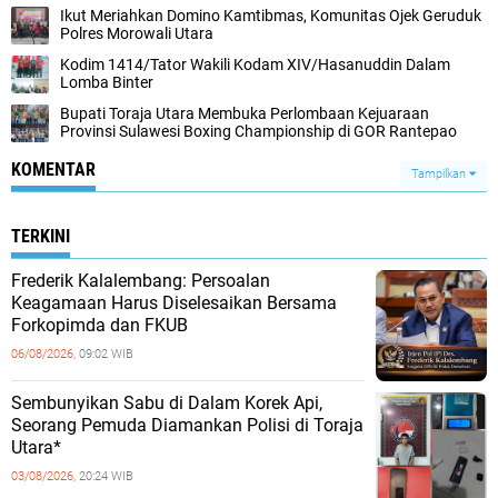
Ikut Meriahkan Domino Kamtibmas, Komunitas Ojek Geruduk
Polres Morowali Utara
Kodim 1414/Tator Wakili Kodam XIV/Hasanuddin Dalam
Lomba Binter
Bupati Toraja Utara Membuka Perlombaan Kejuaraan
Provinsi Sulawesi Boxing Championship di GOR Rantepao
KOMENTAR
Tampilkan
TERKINI
Frederik Kalalembang: Persoalan
Keagamaan Harus Diselesaikan Bersama
Forkopimda dan FKUB
06/08/2026,
09:02 WIB
Sembunyikan Sabu di Dalam Korek Api,
Seorang Pemuda Diamankan Polisi di Toraja
Utara*
03/08/2026,
20:24 WIB