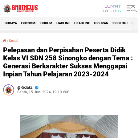
JUM'AT
7 08 2026
BUDAYA
EKONOMI
HUKUM
HADLINE
HEADLINE
HIBURAN
IDEOLOGI
IDI
›
Sosial
Pelepasan dan Perpisahan Peserta Didik Kelas VI SDN 258 Sinongko dengan Tema : Generasi Berkarakter Sukses Menggapai Inpian Tahun Pelajaran 2023-2024
Pelepasan dan Perpisahan Peserta Didik
Kelas VI SDN 258 Sinongko dengan Tema :
Generasi Berkarakter Sukses Menggapai
Inpian Tahun Pelajaran 2023-2024
Redaksi
Sabtu, 15 Juni 2024, 19:19 WIB