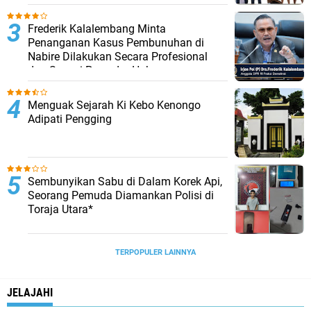
Seksual Anak Di Bawah Umur
Frederik Kalalembang Minta
Penanganan Kasus Pembunuhan di
Nabire Dilakukan Secara Profesional
dan Sesuai Prosedur Hukum
Menguak Sejarah Ki Kebo Kenongo
Adipati Pengging
Sembunyikan Sabu di Dalam Korek Api,
Seorang Pemuda Diamankan Polisi di
Toraja Utara*
TERPOPULER LAINNYA
JELAJAHI