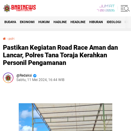
JUM'AT
7 08 2026
BUDAYA
EKONOMI
HUKUM
HADLINE
HEADLINE
HIBURAN
IDEOLOGI
IDI
›
polri
Pastikan Kegiatan Road Race Aman dan Lancar, Polres Tana Toraja Kerahkan Personil Pengamanan
Pastikan Kegiatan Road Race Aman dan
Lancar, Polres Tana Toraja Kerahkan
Personil Pengamanan
Redaksi
Sabtu, 11 Mei 2024, 16:44 WIB