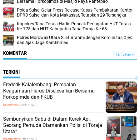
Bersama Forkopimda di Masjid Raya Rantepao
Polda Sulsel Gelar Press Release Kasus Pembakaran Kantor
DPRD Sulsel dan Kota Makassar, Tetapkan 29 Tersangka
Kapolres Tana Toraja Hadiri Puncak Peringatan HUT Toraja
Ke-778 dan HUT Kabupaten Tana Toraja Ke-68
Polres Morowali Utara Silaturrahmi dengan Komunitas Ojek
dan Ajak Jaga Kamtibmas
KOMENTAR
Tampilkan
TERKINI
Frederik Kalalembang: Persoalan
Keagamaan Harus Diselesaikan Bersama
Forkopimda dan FKUB
06/08/2026,
09:02 WIB
Sembunyikan Sabu di Dalam Korek Api,
Seorang Pemuda Diamankan Polisi di Toraja
Utara*
03/08/2026,
20:24 WIB