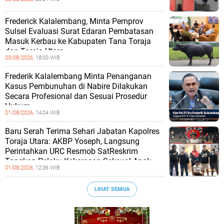
Frederick Kalalembang, Minta Pemprov
Sulsel Evaluasi Surat Edaran Pembatasan
Masuk Kerbau ke Kabupaten Tana Toraja
dan Toraja Utara
03/08/2026,
18:00 WIB
Frederik Kalalembang Minta Penanganan
Kasus Pembunuhan di Nabire Dilakukan
Secara Profesional dan Sesuai Prosedur
Hukum
01/08/2026,
14:04 WIB
Baru Serah Terima Sehari Jabatan Kapolres
Toraja Utara: AKBP Yoseph, Langsung
Perintahkan URC Resmob SatReskrim
Tangkap Pelaku Kekerasan Seksual Anak
01/08/2026,
12:36 WIB
LIHAT SEMUA