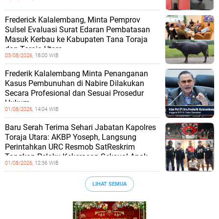
Frederick Kalalembang, Minta Pemprov
Sulsel Evaluasi Surat Edaran Pembatasan
Masuk Kerbau ke Kabupaten Tana Toraja
dan Toraja Utara
03/08/2026,
18:00 WIB
Frederik Kalalembang Minta Penanganan
Kasus Pembunuhan di Nabire Dilakukan
Secara Profesional dan Sesuai Prosedur
Hukum
01/08/2026,
14:04 WIB
Baru Serah Terima Sehari Jabatan Kapolres
Toraja Utara: AKBP Yoseph, Langsung
Perintahkan URC Resmob SatReskrim
Tangkap Pelaku Kekerasan Seksual Anak
01/08/2026,
12:36 WIB
LIHAT SEMUA