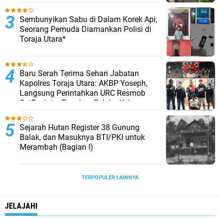
Sembunyikan Sabu di Dalam Korek Api,
Seorang Pemuda Diamankan Polisi di
Toraja Utara*
Baru Serah Terima Sehari Jabatan
Kapolres Toraja Utara: AKBP Yoseph,
Langsung Perintahkan URC Resmob
SatReskrim Tangkap Pelaku Kekerasan
Seksual Anak Di Bawah Umur
Sejarah Hutan Register 38 Gunung
Balak, dan Masuknya BTI/PKI untuk
Merambah (Bagian I)
TERPOPULER LAINNYA
JELAJAHI