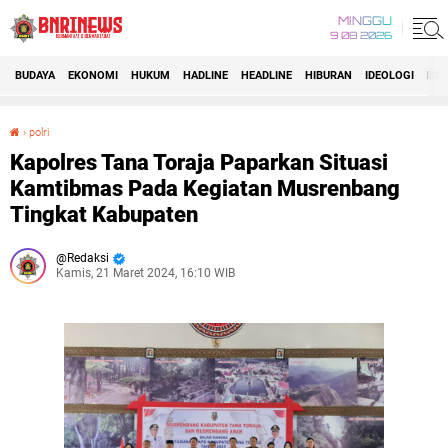
MINGGU
9 08 2026
BUDAYA
EKONOMI
HUKUM
HADLINE
HEADLINE
HIBURAN
IDEOLOGI
IDI
›
polri
Kapolres Tana Toraja Paparkan Situasi Kamtibmas Pada Kegiatan Musrenbang Tingkat Kabupaten
Kapolres Tana Toraja Paparkan Situasi
Kamtibmas Pada Kegiatan Musrenbang
Tingkat Kabupaten
Redaksi
Kamis, 21 Maret 2024, 16:10 WIB