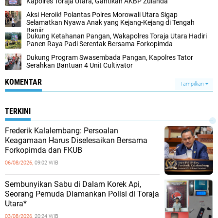
Kapolres Toraja Utara, Gantikan AKBP Zulanda
Aksi Heroik! Polantas Polres Morowali Utara Sigap
Selamatkan Nyawa Anak yang Kejang-Kejang di Tengah
Banjir
Dukung Ketahanan Pangan, Wakapolres Toraja Utara Hadiri
Panen Raya Padi Serentak Bersama Forkopimda
Dukung Program Swasembada Pangan, Kapolres Tator
Serahkan Bantuan 4 Unit Cultivator
KOMENTAR
Tampilkan
TERKINI
Frederik Kalalembang: Persoalan
Keagamaan Harus Diselesaikan Bersama
Forkopimda dan FKUB
06/08/2026,
09:02 WIB
Sembunyikan Sabu di Dalam Korek Api,
Seorang Pemuda Diamankan Polisi di Toraja
Utara*
03/08/2026,
20:24 WIB