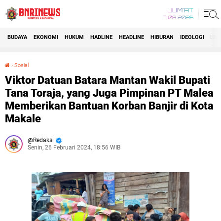
JUM'AT
7 08 2026
BUDAYA
EKONOMI
HUKUM
HADLINE
HEADLINE
HIBURAN
IDEOLOGI
IDI
›
Sosial
Viktor Datuan Batara Mantan Wakil Bupati Tana Toraja, yang Juga Pimpinan PT Malea Memberikan Bantuan Korban Banjir di Kota Makale
Viktor Datuan Batara Mantan Wakil Bupati
Tana Toraja, yang Juga Pimpinan PT Malea
Memberikan Bantuan Korban Banjir di Kota
Makale
Redaksi
Senin, 26 Februari 2024, 18:56 WIB