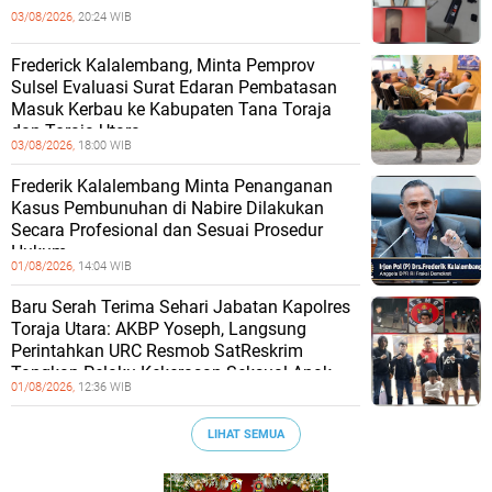
03/08/2026,
20:24 WIB
Frederick Kalalembang, Minta Pemprov
Sulsel Evaluasi Surat Edaran Pembatasan
Masuk Kerbau ke Kabupaten Tana Toraja
dan Toraja Utara
03/08/2026,
18:00 WIB
Frederik Kalalembang Minta Penanganan
Kasus Pembunuhan di Nabire Dilakukan
Secara Profesional dan Sesuai Prosedur
Hukum
01/08/2026,
14:04 WIB
Baru Serah Terima Sehari Jabatan Kapolres
Toraja Utara: AKBP Yoseph, Langsung
Perintahkan URC Resmob SatReskrim
Tangkap Pelaku Kekerasan Seksual Anak
01/08/2026,
12:36 WIB
LIHAT SEMUA