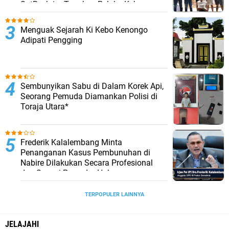
SatReskrim Tangkap Pelaku Kekerasan
Seksual Anak Di Bawah Umur
Menguak Sejarah Ki Kebo Kenongo
Adipati Pengging
Sembunyikan Sabu di Dalam Korek Api,
Seorang Pemuda Diamankan Polisi di
Toraja Utara*
Frederik Kalalembang Minta
Penanganan Kasus Pembunuhan di
Nabire Dilakukan Secara Profesional
dan Sesuai Prosedur Hukum
TERPOPULER LAINNYA
JELAJAHI