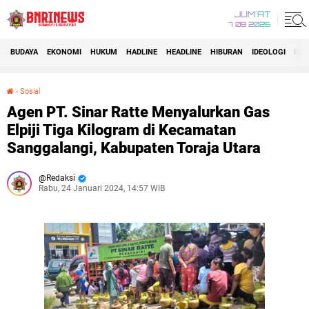
JUM'AT
7 08 2026
BUDAYA
EKONOMI
HUKUM
HADLINE
HEADLINE
HIBURAN
IDEOLOGI
IDI
›
Sosial
Agen PT. Sinar Ratte Menyalurkan Gas Elpiji Tiga Kilogram di Kecamatan Sanggalangi, Kabupaten Toraja Utara
Agen PT. Sinar Ratte Menyalurkan Gas
Elpiji Tiga Kilogram di Kecamatan
Sanggalangi, Kabupaten Toraja Utara
Redaksi
Rabu, 24 Januari 2024, 14:57 WIB