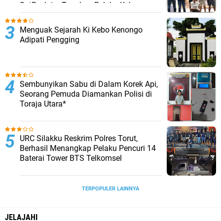
SatReskrim Tangkap Pelaku Kekerasan
Seksual Anak Di Bawah Umur
Menguak Sejarah Ki Kebo Kenongo
Adipati Pengging
Sembunyikan Sabu di Dalam Korek Api,
Seorang Pemuda Diamankan Polisi di
Toraja Utara*
URC Silakku Reskrim Polres Torut,
Berhasil Menangkap Pelaku Pencuri 14
Baterai Tower BTS Telkomsel
TERPOPULER LAINNYA
JELAJAHI