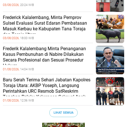
03/08/2026,
20:24 WIB
Frederick Kalalembang, Minta Pemprov
Sulsel Evaluasi Surat Edaran Pembatasan
Masuk Kerbau ke Kabupaten Tana Toraja
dan Toraja Utara
03/08/2026,
18:00 WIB
Frederik Kalalembang Minta Penanganan
Kasus Pembunuhan di Nabire Dilakukan
Secara Profesional dan Sesuai Prosedur
Hukum
01/08/2026,
14:04 WIB
Baru Serah Terima Sehari Jabatan Kapolres
Toraja Utara: AKBP Yoseph, Langsung
Perintahkan URC Resmob SatReskrim
Tangkap Pelaku Kekerasan Seksual Anak
01/08/2026,
12:36 WIB
LIHAT SEMUA