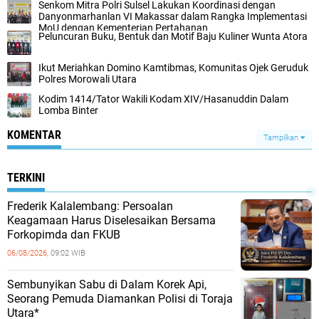
Senkom Mitra Polri Sulsel Lakukan Koordinasi dengan
Danyonmarhanlan VI Makassar dalam Rangka Implementasi
MoU dengan Kementerian Pertahanan
Peluncuran Buku, Bentuk dan Motif Baju Kuliner Wunta Atora
Ikut Meriahkan Domino Kamtibmas, Komunitas Ojek Geruduk
Polres Morowali Utara
Kodim 1414/Tator Wakili Kodam XIV/Hasanuddin Dalam
Lomba Binter
KOMENTAR
Tampilkan
TERKINI
Frederik Kalalembang: Persoalan
Keagamaan Harus Diselesaikan Bersama
Forkopimda dan FKUB
06/08/2026,
09:02 WIB
Sembunyikan Sabu di Dalam Korek Api,
Seorang Pemuda Diamankan Polisi di Toraja
Utara*