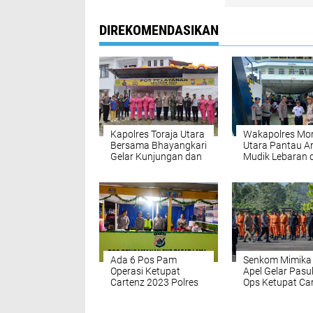
DIREKOMENDASIKAN
Kapolres Toraja Utara
Wakapolres Mor
Bersama Bhayangkari
Utara Pantau A
Gelar Kunjungan dan
Mudik Lebaran d
Berikan Bingkisan Ke
Pelabuhan
Sejumlah Pos Operasi
Kolonodale
Ketupat 2023
Ada 6 Pos Pam
Senkom Mimika 
Operasi Ketupat
Apel Gelar Pas
Cartenz 2023 Polres
Ops Ketupat Ca
Mimika
2023