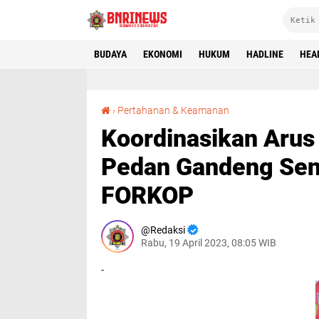
BUDAYA
EKONOMI
HUKUM
HADLINE
HEA
Koordinasikan Arus Mudik-Balik, Forkopimcam Pedan Gandeng Senkom Mitra Polri beserta FORKOP
›
Pertahanan & Keamanan
Koordinasikan Arus
Pedan Gandeng Senk
FORKOP
Redaksi
Rabu, 19 April 2023, 08:05 WIB
-