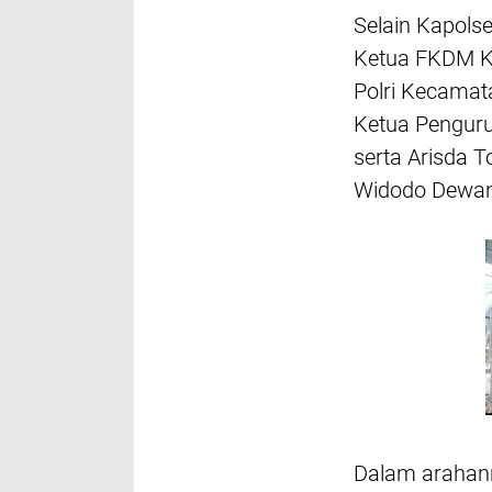
Selain Kapols
Ketua FKDM K
Polri Kecamata
Ketua Pengur
serta Arisda 
Widodo Dewan
Dalam arahann