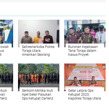
owali
Satresnarkoba Polres
Buronan Kejaksaan
rus
Toraja Utara
Tana Toraja dalam
i
Amankan Seorang
Kasus Proyek
Pria Pelaku Pengedar
Jembatan Awan
Narkoba
Rantekarua Berhasil
di Tangkap
Ikuti
Senkom Mimika Ikuti
Gelar Latpra Ops
ukan
Apel Gelar Pasukan
Ketupat 2023,
rtenz
Ops Ketupat Cartenz
Kapolres Toraja Utara
2023
Berikan Pembekalan
Kepada Personel