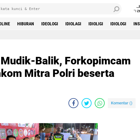
J
7 
DLINE
HIBURAN
IDEOLOGI
IDIOLAGI
IDIOLIGI
IDIOLOGI
IN
 Mudik-Balik, Forkopimcam
om Mitra Polri beserta
Komentar (
)