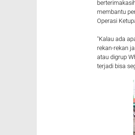
berterimakas
membantu peme
Operasi Ketupa
"Kalau ada apa
rekan-rekan j
atau digrup 
terjadi bisa s