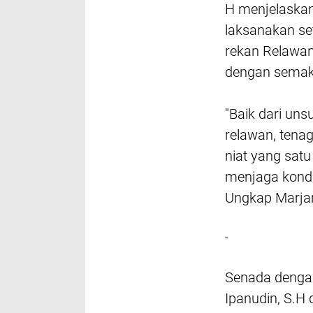
H menjelaskan
laksanakan se
rekan Relawan
dengan semak
"Baik dari un
relawan, tena
niat yang sat
menjaga kond
Ungkap Marja
-
Senada denga
Ipanudin, S.H