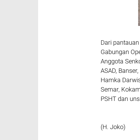
Dari pantaua
Gabungan Oper
Anggota Senkom
ASAD, Banser,
Hamka Darwis,
Semar, Kokam,
PSHT dan unsu
(H. Joko)