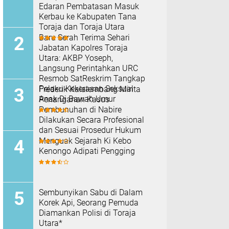
Edaran Pembatasan Masuk
Kerbau ke Kabupaten Tana
Toraja dan Toraja Utara
Baru Serah Terima Sehari
Jabatan Kapolres Toraja
Utara: AKBP Yoseph,
Langsung Perintahkan URC
Resmob SatReskrim Tangkap
Pelaku Kekerasan Seksual
Frederik Kalalembang Minta
Anak Di Bawah Umur
Penanganan Kasus
Pembunuhan di Nabire
Dilakukan Secara Profesional
dan Sesuai Prosedur Hukum
Menguak Sejarah Ki Kebo
Kenongo Adipati Pengging
Sembunyikan Sabu di Dalam
Korek Api, Seorang Pemuda
Diamankan Polisi di Toraja
Utara*