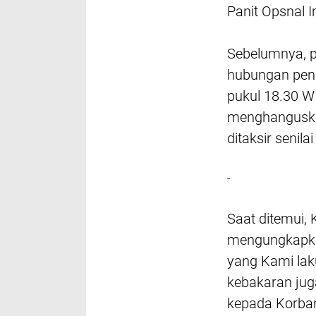
Panit Opsnal 
Sebelumnya, pe
hubungan pende
pukul 18.30 W
menghanguskan
ditaksir senilai
-
Saat ditemui, 
mengungkapka
yang Kami laku
kebakaran jug
kepada Korban