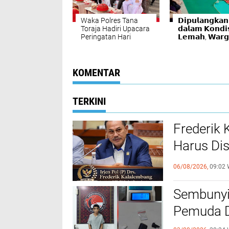
Waka Polres Tana
𝗗𝗶𝗽𝘂𝗹𝗮𝗻𝗴𝗸𝗮𝗻
Toraja Hadiri Upacara
𝗱𝗮𝗹𝗮𝗺 𝗞𝗼𝗻𝗱𝗶
Peringatan Hari
𝗟𝗲𝗺𝗮𝗵, 𝗪𝗮𝗿𝗴
Otonomi Daerah XXIX
𝗠𝗮𝗺𝗮𝘀𝗮 𝗣𝗮𝘀𝗶
𝗥𝗦𝗨𝗗 𝗔𝗻𝗱𝗶 𝗗
𝗠𝗲𝗻𝗶𝗻𝗴𝗴𝗮𝗹 𝗗
𝗱𝗶 𝗥𝘂𝗺𝗮𝗵
KOMENTAR
𝗞𝗲𝗿𝗮𝗯𝗮𝘁
TERKINI
Frederik
Harus Di
FKUB
06/08/2026,
09:02 
Sembunyi
Pemuda Di