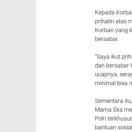
Kepada Korban
prihatin atas
Korban yang k
bersabar.
“Saya ikut pr
dan bersabar k
ucapnya, seray
minimal bisa 
Sementara itu,
Mama Eka men
Polri terkhusu
bantuan sosia