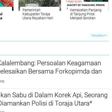
Pemerintah
Kemacetan Panjang
𝗶
Kabupaten Toraja
di Tanjung Priok
𝗮
Utara Rayakan Hari
Menjadi Sorotan
𝗲𝗻
Bumi dengan
Publik
𝗲𝗽𝘂
Penanaman Pohon
𝘂𝗻𝗶𝗮
Tampilkan
 Kalalembang: Persoalan Keagamaan
selesaikan Bersama Forkopimda dan
WIB
kan Sabu di Dalam Korek Api, Seorang
amankan Polisi di Toraja Utara*