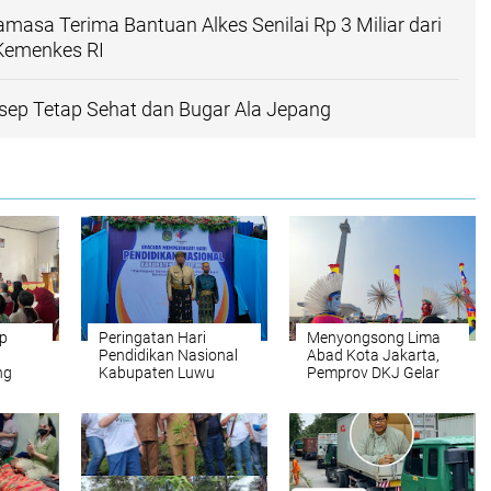
asa Terima Bantuan Alkes Senilai Rp 3 Miliar dari
 Kemenkes RI
ep Tetap Sehat dan Bugar Ala Jepang
p
Peringatan Hari
Menyongsong Lima
n
Pendidikan Nasional
Abad Kota Jakarta,
ng
Kabupaten Luwu
Pemprov DKJ Gelar
Timur Tahun 2025
Lebaran Betawi
dengan Tema
"Partisipasi Semesta
Wujudkan Pendidikan
Bermutu Untuk
Semua"