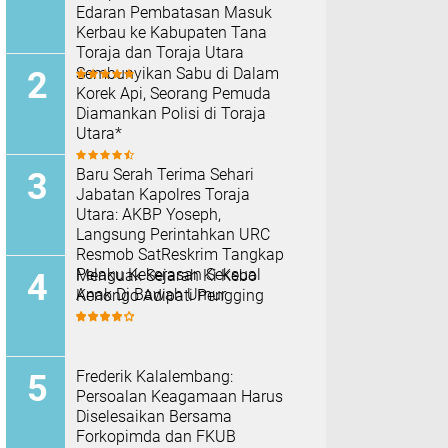
Edaran Pembatasan Masuk
Kerbau ke Kabupaten Tana
Toraja dan Toraja Utara
Sembunyikan Sabu di Dalam
Korek Api, Seorang Pemuda
Diamankan Polisi di Toraja
Utara*
Baru Serah Terima Sehari
Jabatan Kapolres Toraja
Utara: AKBP Yoseph,
Langsung Perintahkan URC
Resmob SatReskrim Tangkap
Pelaku Kekerasan Seksual
Menguak Sejarah Ki Kebo
Anak Di Bawah Umur
Kenongo Adipati Pengging
Frederik Kalalembang:
Persoalan Keagamaan Harus
Diselesaikan Bersama
Forkopimda dan FKUB