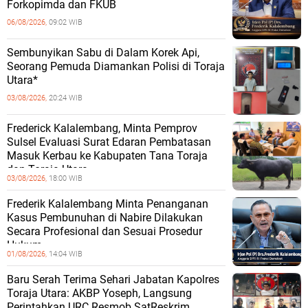
Forkopimda dan FKUB
06/08/2026,
09:02 WIB
Sembunyikan Sabu di Dalam Korek Api,
Seorang Pemuda Diamankan Polisi di Toraja
Utara*
03/08/2026,
20:24 WIB
Frederick Kalalembang, Minta Pemprov
Sulsel Evaluasi Surat Edaran Pembatasan
Masuk Kerbau ke Kabupaten Tana Toraja
dan Toraja Utara
03/08/2026,
18:00 WIB
Frederik Kalalembang Minta Penanganan
Kasus Pembunuhan di Nabire Dilakukan
Secara Profesional dan Sesuai Prosedur
Hukum
01/08/2026,
14:04 WIB
Baru Serah Terima Sehari Jabatan Kapolres
Toraja Utara: AKBP Yoseph, Langsung
Perintahkan URC Resmob SatReskrim