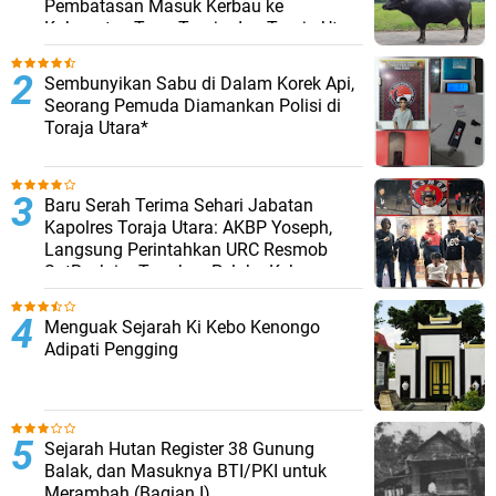
Pembatasan Masuk Kerbau ke
Kabupaten Tana Toraja dan Toraja Utara
Sembunyikan Sabu di Dalam Korek Api,
Seorang Pemuda Diamankan Polisi di
Toraja Utara*
Baru Serah Terima Sehari Jabatan
Kapolres Toraja Utara: AKBP Yoseph,
Langsung Perintahkan URC Resmob
SatReskrim Tangkap Pelaku Kekerasan
Seksual Anak Di Bawah Umur
Menguak Sejarah Ki Kebo Kenongo
Adipati Pengging
Sejarah Hutan Register 38 Gunung
Balak, dan Masuknya BTI/PKI untuk
Merambah (Bagian I)