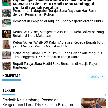
𝗗𝗶𝗽𝘂𝗹𝗮𝗻𝗴𝗸𝗮𝗻 𝗱𝗮𝗹𝗮𝗺 𝗞𝗼𝗻𝗱𝗶𝘀𝗶 𝗟𝗲𝗺𝗮𝗵, 𝗪𝗮𝗿𝗴𝗮
𝗠𝗮𝗺𝗮𝘀𝗮 𝗣𝗮𝘀𝗶𝗲𝗻 𝗥𝗦𝗨𝗗 𝗔𝗻𝗱𝗶 𝗗𝗲𝗽𝘂 𝗠𝗲𝗻𝗶𝗻𝗴𝗴𝗮𝗹
𝗗𝘂𝗻𝗶𝗮 𝗱𝗶 𝗥𝘂𝗺𝗮𝗵 𝗞𝗲𝗿𝗮𝗯𝗮𝘁
Pemerintah Kabupaten Toraja Utara Rayakan Hari Bumi
dengan Penanaman Pohon
Kemacetan Panjang di Tanjung Priok Menjadi Sorotan Publik
Ketua IWO Sulsel, Mengecam Aksi Brutal Debt Collector, Yang
Beraksi di Kota Makassar
Ketua Aktivis WASINDO Kaltim Apresiasi Kepada Bupati Torut
yang Menolak Randis Memakai BBM
Gelar Pengukuhan Ketua Tim PKK dan Pelantikan Pengurus
Tim Penggerak PKK Kabupaten Toraja Utara
Bupati Toraja Utara Hadiri Buka Bersama di Masjid Raya
Rantepao
KOMENTAR
Tampilkan
TERKINI
Frederik Kalalembang: Persoalan
Keagamaan Harus Diselesaikan Bersama