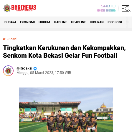
SABTU
8 08 2026
BUDAYA
EKONOMI
HUKUM
HADLINE
HEADLINE
HIBURAN
IDEOLOGI
IDI
›
Sosial
Tingkatkan Kerukunan dan Kekompakkan, Senkom Kota Bekasi Gelar Fun Football
Tingkatkan Kerukunan dan Kekompakkan,
Senkom Kota Bekasi Gelar Fun Football
Redaksi
Minggu, 05 Maret 2023, 17:50 WIB