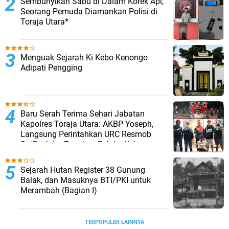
Sembunyikan Sabu di Dalam Korek Api,
Seorang Pemuda Diamankan Polisi di
Toraja Utara*
Menguak Sejarah Ki Kebo Kenongo
Adipati Pengging
Baru Serah Terima Sehari Jabatan
Kapolres Toraja Utara: AKBP Yoseph,
Langsung Perintahkan URC Resmob
SatReskrim Tangkap Pelaku Kekerasan
Seksual Anak Di Bawah Umur
Sejarah Hutan Register 38 Gunung
Balak, dan Masuknya BTI/PKI untuk
Merambah (Bagian I)
TERPOPULER LAINNYA