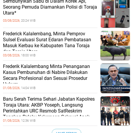
Sembunyikan Sabu di Dalam Korek Api,
Seorang Pemuda Diamankan Polisi di Toraja
Utara*
03/08/2026,
20:24 WIB
Frederick Kalalembang, Minta Pemprov
Sulsel Evaluasi Surat Edaran Pembatasan
Masuk Kerbau ke Kabupaten Tana Toraja
dan Toraja Utara
03/08/2026,
18:00 WIB
Frederik Kalalembang Minta Penanganan
Kasus Pembunuhan di Nabire Dilakukan
Secara Profesional dan Sesuai Prosedur
Hukum
01/08/2026,
14:04 WIB
Baru Serah Terima Sehari Jabatan Kapolres
Toraja Utara: AKBP Yoseph, Langsung
Perintahkan URC Resmob SatReskrim
Tangkap Pelaku Kekerasan Seksual Anak
01/08/2026,
12:36 WIB