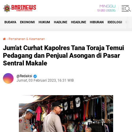
MINGGU
9 08 2026
BUDAYA
EKONOMI
HUKUM
HADLINE
HEADLINE
HIBURAN
IDEOLOGI
IDI
›
Pertahanan & Keamanan
Jum'at Curhat Kapolres Tana Toraja Temui Pedagang dan Penjual Asongan di Pasar Sentral Makale
Jum'at Curhat Kapolres Tana Toraja Temui
Pedagang dan Penjual Asongan di Pasar
Sentral Makale
Redaksi
Jumat, 03 Februari 2023, 16:31 WIB