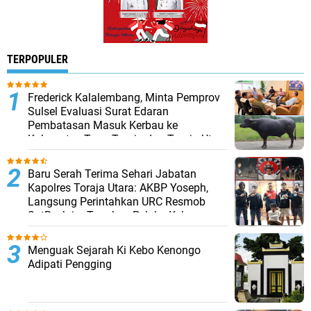
TERPOPULER
Frederick Kalalembang, Minta Pemprov
Sulsel Evaluasi Surat Edaran
Pembatasan Masuk Kerbau ke
Kabupaten Tana Toraja dan Toraja Utara
Baru Serah Terima Sehari Jabatan
Kapolres Toraja Utara: AKBP Yoseph,
Langsung Perintahkan URC Resmob
SatReskrim Tangkap Pelaku Kekerasan
Seksual Anak Di Bawah Umur
Menguak Sejarah Ki Kebo Kenongo
Adipati Pengging