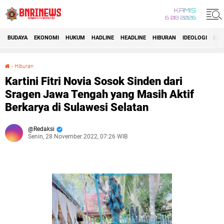
KAMIS
6 08 2026
BUDAYA
EKONOMI
HUKUM
HADLINE
HEADLINE
HIBURAN
IDEOLOGI
IDI
›
Hiburan
Kartini Fitri Novia Sosok Sinden dari Sragen Jawa Tengah yang Masih Aktif Berkarya di Sulawesi Selatan
Kartini Fitri Novia Sosok Sinden dari
Sragen Jawa Tengah yang Masih Aktif
Berkarya di Sulawesi Selatan
Redaksi
Senin, 28 November 2022, 07:26 WIB