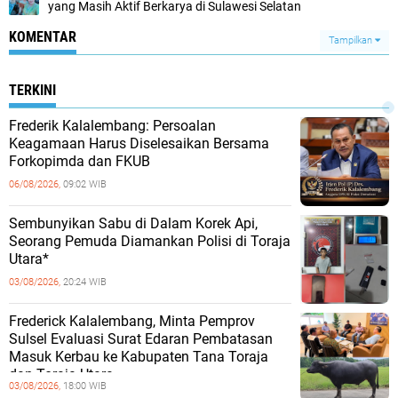
yang Masih Aktif Berkarya di Sulawesi Selatan
KOMENTAR
Tampilkan
TERKINI
Frederik Kalalembang: Persoalan
Keagamaan Harus Diselesaikan Bersama
Forkopimda dan FKUB
06/08/2026,
09:02 WIB
Sembunyikan Sabu di Dalam Korek Api,
Seorang Pemuda Diamankan Polisi di Toraja
Utara*
03/08/2026,
20:24 WIB
Frederick Kalalembang, Minta Pemprov
Sulsel Evaluasi Surat Edaran Pembatasan
Masuk Kerbau ke Kabupaten Tana Toraja
dan Toraja Utara
03/08/2026,
18:00 WIB