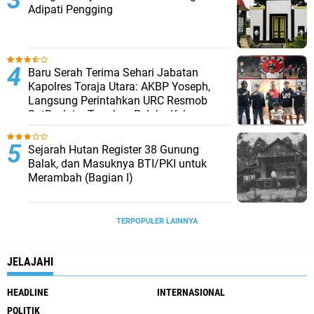
Adipati Pengging
Baru Serah Terima Sehari Jabatan
Kapolres Toraja Utara: AKBP Yoseph,
Langsung Perintahkan URC Resmob
SatReskrim Tangkap Pelaku Kekerasan
Seksual Anak Di Bawah Umur
Sejarah Hutan Register 38 Gunung
Balak, dan Masuknya BTI/PKI untuk
Merambah (Bagian I)
TERPOPULER LAINNYA
JELAJAHI
HEADLINE
INTERNASIONAL
POLITIK