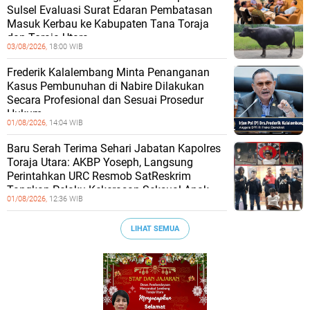
Sulsel Evaluasi Surat Edaran Pembatasan
Masuk Kerbau ke Kabupaten Tana Toraja
dan Toraja Utara
03/08/2026,
18:00 WIB
Frederik Kalalembang Minta Penanganan
Kasus Pembunuhan di Nabire Dilakukan
Secara Profesional dan Sesuai Prosedur
Hukum
01/08/2026,
14:04 WIB
Baru Serah Terima Sehari Jabatan Kapolres
Toraja Utara: AKBP Yoseph, Langsung
Perintahkan URC Resmob SatReskrim
Tangkap Pelaku Kekerasan Seksual Anak
01/08/2026,
12:36 WIB
LIHAT SEMUA