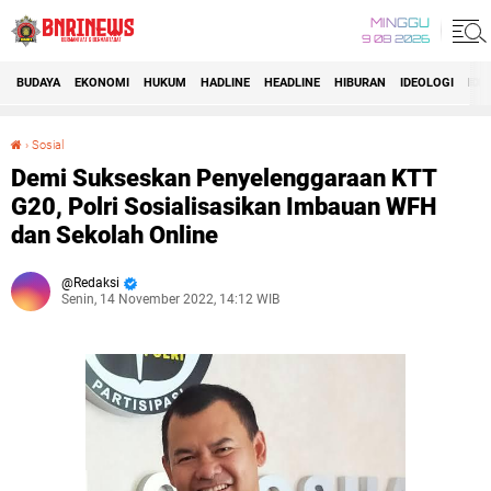
MINGGU
9 08 2026
BUDAYA
EKONOMI
HUKUM
HADLINE
HEADLINE
HIBURAN
IDEOLOGI
IDI
›
Sosial
Demi Sukseskan Penyelenggaraan KTT G20, Polri Sosialisasikan Imbauan WFH dan Sekolah Online
Demi Sukseskan Penyelenggaraan KTT
G20, Polri Sosialisasikan Imbauan WFH
dan Sekolah Online
Redaksi
Senin, 14 November 2022, 14:12 WIB