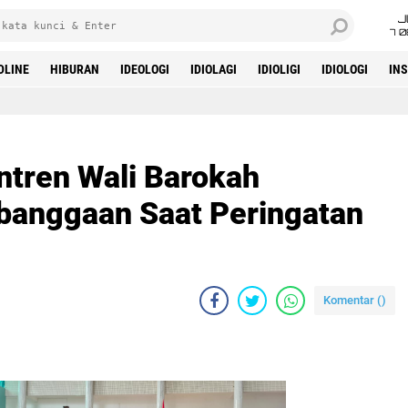
J
7 
DLINE
HIBURAN
IDEOLOGI
IDIOLAGI
IDIOLIGI
IDIOLOGI
IN
ntren Wali Barokah
ebanggaan Saat Peringatan
Komentar (
)