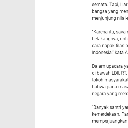
semata. Tapi, Har
bangsa yang menc
menjunjung nilai-
“Karena itu, say
belakangnya, untu
cara napak tilas
Indonesia,” kat
Dalam upacara ya
di bawah LDII, RT
tokoh masyarakat
bahwa pada masa 
negara yang merde
“Banyak santri ya
kemerdekaan. Par
memperjuangkan k