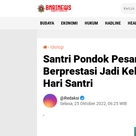
BUDAYA
EKONOMI
HUKUM
HADLINE
HEA
Santri Pondok Pesantren Wali Barokah Berprestasi Jadi Kebanggaan Saat Peringatan Hari Santri
›
Idiologi
Santri Pondok Pesa
Berprestasi Jadi K
Hari Santri
Redaksi
Selasa, 25 Oktober 2022, 06:25 WIB
-