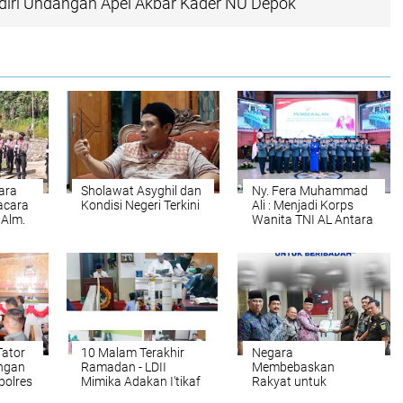
adiri Undangan Apel Akbar Kader NU Depok
tara
Sholawat Asyghil dan
Ny. Fera Muhammad
acara
Kondisi Negeri Terkini
Ali : Menjadi Korps
Alm.
Wanita TNI AL Antara
i H.
Kodrat, Karir
inas
Profesional, dan
Emansipasi
Tator
10 Malam Terakhir
Negara
ngan
Ramadan - LDII
Membebaskan
polres
Mimika Adakan I'tikaf
Rakyat untuk
 Apa.?
Beribadah