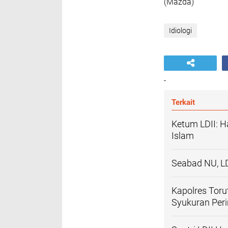
(Mazda)
Idiologi
-
Terkait
Ketum LDII: H
Islam
Seabad NU, LD
Kapolres Toru
Syukuran Per