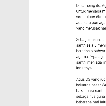
Di samping itu, 
untuk menjaga ma
satu tujuan ditu
ada satu pun ag
yang merusak har
Sebagai insan, la
santri selalu men
berprinsip bahwa
agama. “Apalagi 
santri, menjaga m
lanjutnya.
Agus DS yang jug
keluarga besar W
bakat para santri
sebagainya guna m
beberapa hari la