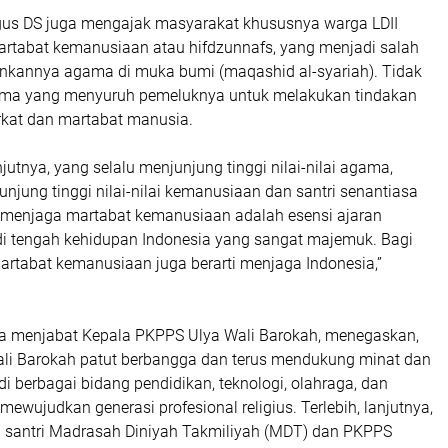
Agus DS juga mengajak masyarakat khususnya warga LDII
rtabat kemanusiaan atau hifdzunnafs, yang menjadi salah
runkannya agama di muka bumi (maqashid al-syariah). Tidak
ama yang menyuruh pemeluknya untuk melakukan tindakan
kat dan martabat manusia.
njutnya, yang selalu menjunjung tinggi nilai-nilai agama,
junjung tinggi nilai-nilai kemanusiaan dan santri senantiasa
 menjaga martabat kemanusiaan adalah esensi ajaran
di tengah kehidupan Indonesia yang sangat majemuk. Bagi
artabat kemanusiaan juga berarti menjaga Indonesia,”
a menjabat Kepala PKPPS Ulya Wali Barokah, menegaskan,
ali Barokah patut berbangga dan terus mendukung minat dan
 di berbagai bidang pendidikan, teknologi, olahraga, dan
ewujudkan generasi profesional religius. Terlebih, lanjutnya,
lu santri Madrasah Diniyah Takmiliyah (MDT) dan PKPPS