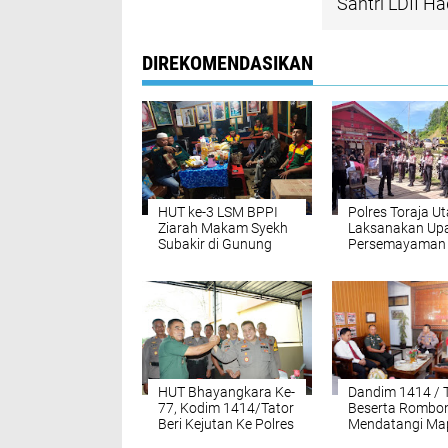
Santri LDII H
DIREKOMENDASIKAN
HUT ke-3 LSM BPPI
Polres Toraja U
Ziarah Makam Syekh
Laksanakan Up
Subakir di Gunung
Persemayaman 
Tidar
Peltu (Purn) Polr
Simak Secara D
Kepolisian
HUT Bhayangkara Ke-
Dandim 1414 / 
77, Kodim 1414/Tator
Beserta Rombo
Beri Kejutan Ke Polres
Mendatangi Ma
Toraja Utara
Tana Toraja Ada