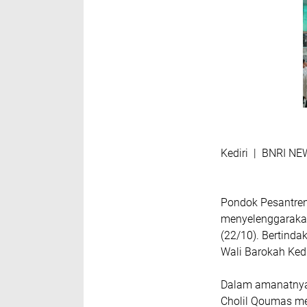
Kediri | BNRI N
Pondok Pesantren
menyelenggarakan
(22/10). Bertinda
Wali Barokah Kedi
Dalam amanatnya
Cholil Qoumas men