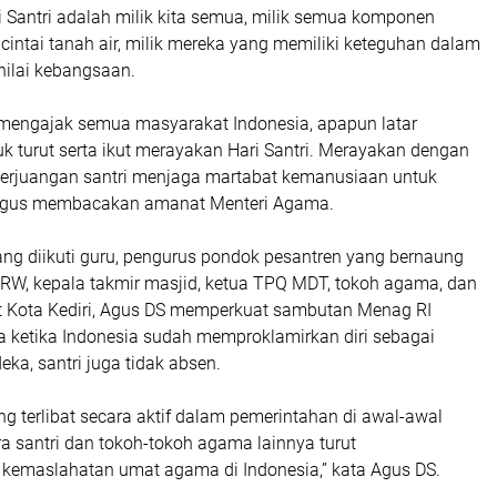
i Santri adalah milik kita semua, milik semua komponen
intai tanah air, milik mereka yang memiliki keteguhan dalam
nilai kebangsaan.
a mengajak semua masyarakat Indonesia, apapun latar
k turut serta ikut merayakan Hari Santri. Merayakan dengan
 perjuangan santri menjaga martabat kemanusiaan untuk
a Agus membacakan amanat Menteri Agama.
ng diikuti guru, pengurus pondok pesantren yang bernaung
, RW, kepala takmir masjid, ketua TPQ MDT, tokoh agama, dan
 Kota Kediri, Agus DS memperkuat sambutan Menag RI
ketika Indonesia sudah memproklamirkan diri sebagai
ka, santri juga tidak absen.
ng terlibat secara aktif dalam pemerintahan di awal-awal
a santri dan tokoh-tokoh agama lainnya turut
emaslahatan umat agama di Indonesia,” kata Agus DS.