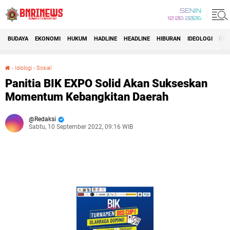
SENIN
10 08 2026
BUDAYA
EKONOMI
HUKUM
HADLINE
HEADLINE
HIBURAN
IDEOLOGI
IDI
›
Idiologi
›
Sosial
Panitia BIK EXPO Solid Akan Sukseskan Momentum Kebangkitan Daerah
Panitia BIK EXPO Solid Akan Sukseskan
Momentum Kebangkitan Daerah
Redaksi
Sabtu, 10 September 2022, 09:16 WIB