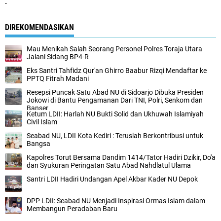
-
DIREKOMENDASIKAN
Mau Menikah Salah Seorang Personel Polres Toraja Utara
Jalani Sidang BP4-R
Eks Santri Tahfidz Qur'an Ghirro Baabur Rizqi Mendaftar ke
PPTQ Fitrah Madani
Resepsi Puncak Satu Abad NU di Sidoarjo Dibuka Presiden
Jokowi di Bantu Pengamanan Dari TNI, Polri, Senkom dan
Banser
Ketum LDII: Harlah NU Bukti Solid dan Ukhuwah Islamiyah
Civil Islam
Seabad NU, LDII Kota Kediri : Teruslah Berkontribusi untuk
Bangsa
Kapolres Torut Bersama Dandim 1414/Tator Hadiri Dzikir, Do'a
dan Syukuran Peringatan Satu Abad Nahdlatul Ulama
Santri LDII Hadiri Undangan Apel Akbar Kader NU Depok
DPP LDII: Seabad NU Menjadi Inspirasi Ormas Islam dalam
Membangun Peradaban Baru