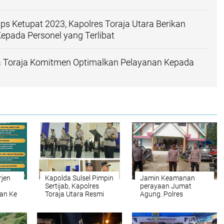
Ops Ketupat 2023, Kapolres Toraja Utara Berikan
pada Personel yang Terlibat
a Toraja Komitmen Optimalkan Pelayanan Kepada
rjen
Kapolda Sulsel Pimpin
Jamin Keamanan
Sertijab, Kapolres
perayaan Jumat
an Ke
Toraja Utara Resmi
Agung. Polres
ar
Dijabat AKBP Zulanda
Morowali Utara
an
terjunkan 171
personel