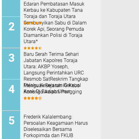
Edaran Pembatasan Masuk
Kerbau ke Kabupaten Tana
Toraja dan Toraja Utara
Sembunyikan Sabu di Dalam
Korek Api, Seorang Pemuda
Diamankan Polisi di Toraja
Utara*
Baru Serah Terima Sehari
Jabatan Kapolres Toraja
Utara: AKBP Yoseph,
Langsung Perintahkan URC
Resmob SatReskrim Tangkap
Pelaku Kekerasan Seksual
Menguak Sejarah Ki Kebo
Anak Di Bawah Umur
Kenongo Adipati Pengging
Frederik Kalalembang:
Persoalan Keagamaan Harus
Diselesaikan Bersama
Forkopimda dan FKUB