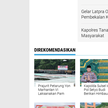
Gelar Latpra 
Pembekalan Ke
Kapolres Tan
Masyarakat
DIREKOMENDASIKAN
Prajurit Petarung Yon
Kapolda Sulsel I
Marhanlan VI
Pol Setyo Budi
Laksanakan Pam
Berikan Himbau
VVIP Kunjungan RI-2
Masyarakat Ag
di Kota Makassar
Ramadhan Am