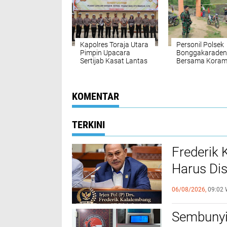
Kapolres Toraja Utara
Personil Polsek
Pimpin Upacara
Bonggakarade
Sertijab Kasat Lantas
Bersama Korami
dan Tim Sar
Melakukan Penc
Warga yang Di
Hanyut
KOMENTAR
TERKINI
Frederik
Harus Di
FKUB
06/08/2026,
09:02 
Sembunyi