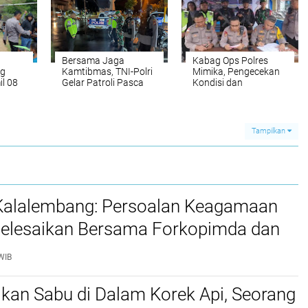
Bersama Jaga
Kabag Ops Polres
ng
Kamtibmas, TNI-Polri
Mimika, Pengecekan
l 08
Gelar Patroli Pasca
Kondisi dan
Lebaran di Toraja
Kehadiran Personel
arian
Utara
Pam Pos Ops Ketupat
duga
Cartenz 2023
Tampilkan
 Kalalembang: Persoalan Keagamaan
selesaikan Bersama Forkopimda dan
WIB
kan Sabu di Dalam Korek Api, Seorang