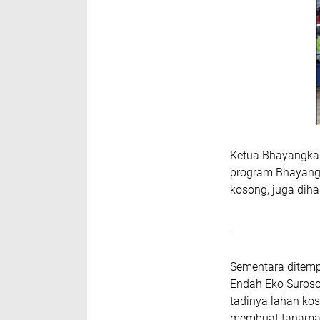
Ketua Bhayangkar
program Bhayangk
kosong, juga dih
-
Sementara ditemp
Endah Eko Suros
tadinya lahan ko
membuat tanaman 