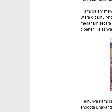
“Kami dalam memb
Utara dibantu An
menanam secara h
dipanen", jelasnya
"Tentunya kami sa
anggota Bhayangk