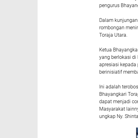
pengurus Bhayang
Dalam kunjungann
rombongan meninj
Toraja Utara.
Ketua Bhayangkar
yang berlokasi d
apresiasi kepada
berinisiatif memb
Ini adalah terobo
Bhayangkari Tora
dapat menjadi co
Masyarakat lainn
ungkap Ny. Shint