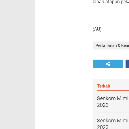
lahan atapun pek
(AU)
Pertahanan & Ke
-
Terkait
Senkom Mimika
2023
Senkom Mimika
2023