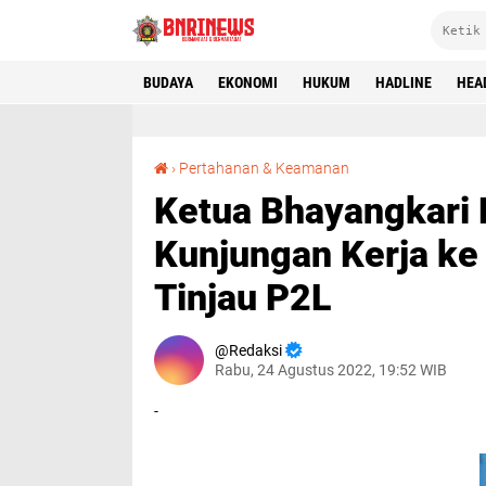
BUDAYA
EKONOMI
HUKUM
HADLINE
HEA
Ketua Bhayangkari Daerah Sulsel Gelar Kunjungan Kerja ke Mapolres Toraja Utara, Tinjau P2L
›
Pertahanan & Keamanan
Ketua Bhayangkari 
Kunjungan Kerja ke 
Tinjau P2L
Redaksi
Rabu, 24 Agustus 2022, 19:52 WIB
-