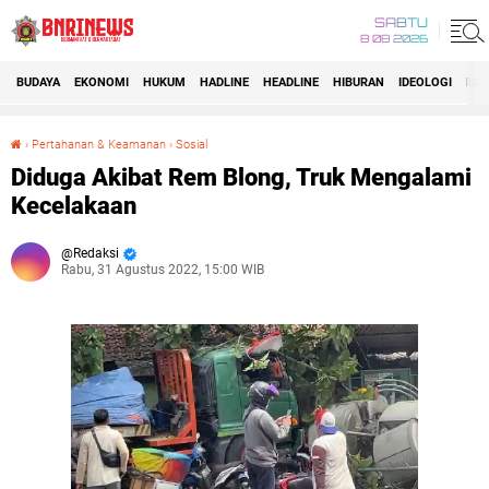
SABTU
8 08 2026
BUDAYA
EKONOMI
HUKUM
HADLINE
HEADLINE
HIBURAN
IDEOLOGI
IDI
›
Pertahanan & Keamanan
›
Sosial
Diduga Akibat Rem Blong, Truk Mengalami Kecelakaan
Diduga Akibat Rem Blong, Truk Mengalami
Kecelakaan
Redaksi
Rabu, 31 Agustus 2022, 15:00 WIB