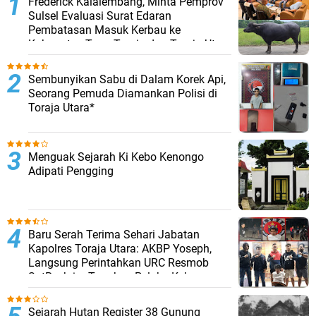
Frederick Kalalembang, Minta Pemprov
Sulsel Evaluasi Surat Edaran
Pembatasan Masuk Kerbau ke
Kabupaten Tana Toraja dan Toraja Utara
Sembunyikan Sabu di Dalam Korek Api,
Seorang Pemuda Diamankan Polisi di
Toraja Utara*
Menguak Sejarah Ki Kebo Kenongo
Adipati Pengging
Baru Serah Terima Sehari Jabatan
Kapolres Toraja Utara: AKBP Yoseph,
Langsung Perintahkan URC Resmob
SatReskrim Tangkap Pelaku Kekerasan
Seksual Anak Di Bawah Umur
Sejarah Hutan Register 38 Gunung