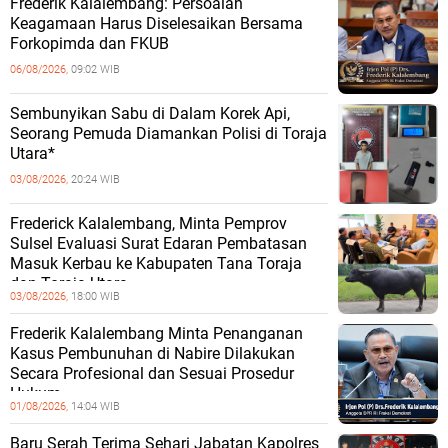
Frederik Kalalembang: Persoalan
Keagamaan Harus Diselesaikan Bersama
Forkopimda dan FKUB
06/08/2026,
09:02 WIB
Sembunyikan Sabu di Dalam Korek Api,
Seorang Pemuda Diamankan Polisi di Toraja
Utara*
03/08/2026,
20:24 WIB
Frederick Kalalembang, Minta Pemprov
Sulsel Evaluasi Surat Edaran Pembatasan
Masuk Kerbau ke Kabupaten Tana Toraja
dan Toraja Utara
03/08/2026,
18:00 WIB
Frederik Kalalembang Minta Penanganan
Kasus Pembunuhan di Nabire Dilakukan
Secara Profesional dan Sesuai Prosedur
Hukum
01/08/2026,
14:04 WIB
Baru Serah Terima Sehari Jabatan Kapolres