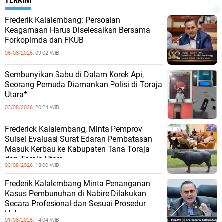
TERKINI
Frederik Kalalembang: Persoalan
Keagamaan Harus Diselesaikan Bersama
Forkopimda dan FKUB
06/08/2026,
09:02 WIB
Sembunyikan Sabu di Dalam Korek Api,
Seorang Pemuda Diamankan Polisi di Toraja
Utara*
03/08/2026,
20:24 WIB
Frederick Kalalembang, Minta Pemprov
Sulsel Evaluasi Surat Edaran Pembatasan
Masuk Kerbau ke Kabupaten Tana Toraja
dan Toraja Utara
03/08/2026,
18:00 WIB
Frederik Kalalembang Minta Penanganan
Kasus Pembunuhan di Nabire Dilakukan
Secara Profesional dan Sesuai Prosedur
Hukum
01/08/2026,
14:04 WIB