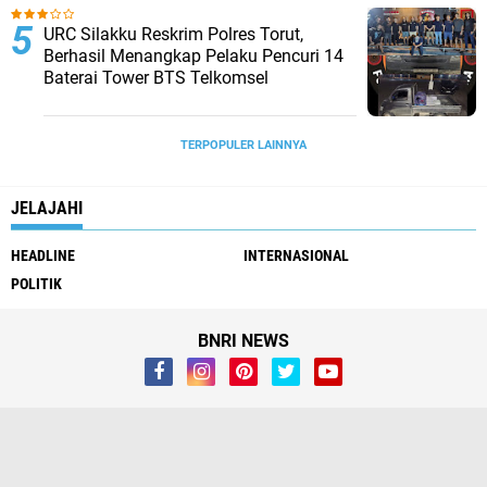
URC Silakku Reskrim Polres Torut,
Berhasil Menangkap Pelaku Pencuri 14
Baterai Tower BTS Telkomsel
TERPOPULER LAINNYA
JELAJAHI
HEADLINE
INTERNASIONAL
POLITIK
BNRI NEWS
Whistleblower
Visi Misi
Redaksi
Pendaftaran Biro
Pedoman Media Siber
Kirim Berita & Iklan