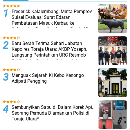
Frederick Kalalembang, Minta Pemprov
Sulsel Evaluasi Surat Edaran
Pembatasan Masuk Kerbau ke
Kabupaten Tana Toraja dan Toraja Utara
Baru Serah Terima Sehari Jabatan
Kapolres Toraja Utara: AKBP Yoseph,
Langsung Perintahkan URC Resmob
SatReskrim Tangkap Pelaku Kekerasan
Seksual Anak Di Bawah Umur
Menguak Sejarah Ki Kebo Kenongo
Adipati Pengging
Sembunyikan Sabu di Dalam Korek Api,
Seorang Pemuda Diamankan Polisi di
Toraja Utara*