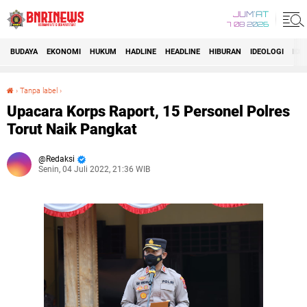
JUM'AT
7 08 2026
BUDAYA
EKONOMI
HUKUM
HADLINE
HEADLINE
HIBURAN
IDEOLOGI
IDI
›
Tanpa label
›
Upacara Korps Raport, 15 Personel Polres Torut Naik Pangkat
Upacara Korps Raport, 15 Personel Polres
Torut Naik Pangkat
Redaksi
Senin, 04 Juli 2022, 21:36 WIB