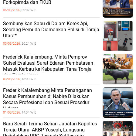
Forkopimda dan FKUB
06/08/2026,
09:02 WIB
Sembunyikan Sabu di Dalam Korek Api,
Seorang Pemuda Diamankan Polisi di Toraja
Utara*
03/08/2026,
20:24 WIB
Frederick Kalalembang, Minta Pemprov
Sulsel Evaluasi Surat Edaran Pembatasan
Masuk Kerbau ke Kabupaten Tana Toraja
dan Toraja Utara
03/08/2026,
18:00 WIB
Frederik Kalalembang Minta Penanganan
Kasus Pembunuhan di Nabire Dilakukan
Secara Profesional dan Sesuai Prosedur
Hukum
01/08/2026,
14:04 WIB
Baru Serah Terima Sehari Jabatan Kapolres
Toraja Utara: AKBP Yoseph, Langsung
Perintahkan URC Resmob SatReskrim