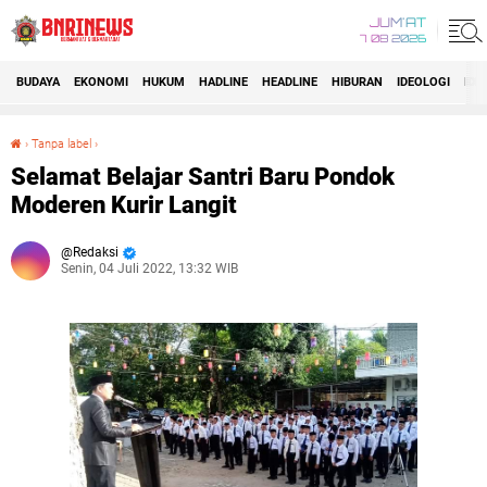
JUM'AT
7 08 2026
BUDAYA
EKONOMI
HUKUM
HADLINE
HEADLINE
HIBURAN
IDEOLOGI
IDI
›
Tanpa label
›
Selamat Belajar Santri Baru Pondok Moderen Kurir Langit
Selamat Belajar Santri Baru Pondok
Moderen Kurir Langit
Redaksi
Senin, 04 Juli 2022, 13:32 WIB