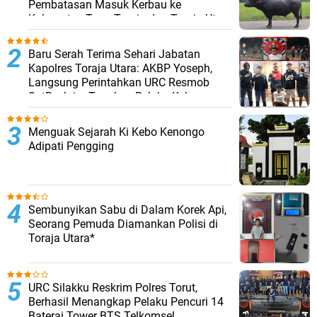
Pembatasan Masuk Kerbau ke
Kabupaten Tana Toraja dan Toraja Utara
Baru Serah Terima Sehari Jabatan
Kapolres Toraja Utara: AKBP Yoseph,
Langsung Perintahkan URC Resmob
SatReskrim Tangkap Pelaku Kekerasan
Seksual Anak Di Bawah Umur
Menguak Sejarah Ki Kebo Kenongo
Adipati Pengging
Sembunyikan Sabu di Dalam Korek Api,
Seorang Pemuda Diamankan Polisi di
Toraja Utara*
URC Silakku Reskrim Polres Torut,
Berhasil Menangkap Pelaku Pencuri 14
Baterai Tower BTS Telkomsel