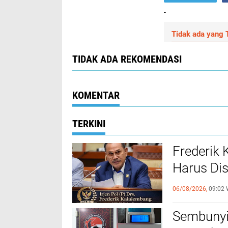
-
Tidak ada yang T
TIDAK ADA REKOMENDASI
KOMENTAR
TERKINI
Frederik
Harus Di
FKUB
06/08/2026,
09:02 
Sembunyi