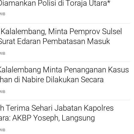
amankan Polisi di Toraja Utara*
WIB
 Kalalembang, Minta Pemprov Sulsel
 Surat Edaran Pembatasan Masuk
 Kabupaten Tana Toraja dan Toraja
WIB
 Kalalembang Minta Penanganan Kasus
an di Nabire Dilakukan Secara
nal dan Sesuai Prosedur Hukum
WIB
h Terima Sehari Jabatan Kapolres
tara: AKBP Yoseph, Langsung
kan URC Resmob SatReskrim Tangkap
WIB