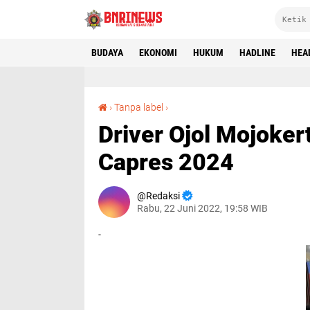
BUDAYA
EKONOMI
HUKUM
HADLINE
HEA
Driver Ojol Mojokerto Dukung Erick Tohir Jadi Capres 2024
›
Tanpa label
›
Driver Ojol Mojoker
Capres 2024
Redaksi
Rabu, 22 Juni 2022, 19:58 WIB
-