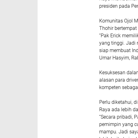
presiden pada P
Komunitas Ojol M
Thohir bertempat 
“Pak Erick memili
yang tinggi. Jadi
siap membuat Indo
Umar Hasyim, Rab
Kesuksesan dala
alasan para drive
kompeten sebaga
Perlu diketahui, d
Raya ada lebih da
“Secara pribadi, 
pemimpin yang cuk
mampu. Jadi saya 