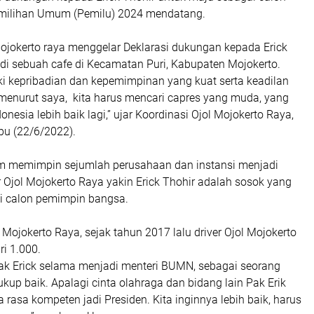
emilihan Umum (Pemilu) 2024 mendatang.
ojokerto raya menggelar Deklarasi dukungan kepada Erick
di sebuah cafe di Kecamatan Puri, Kabupaten Mojokerto.
ki kepribadian dan kepemimpinan yang kuat serta keadilan
 menurut saya, kita harus mencari capres yang muda, yang
nesia lebih baik lagi,” ujar Koordinasi Ojol Mojokerto Raya,
u (22/6/2022).
m memimpin sejumlah perusahaan dan instansi menjadi
r Ojol Mojokerto Raya yakin Erick Thohir adalah sosok yang
i calon pemimpin bangsa.
i Mojokerto Raya, sejak tahun 2017 lalu driver Ojol Mojokerto
ri 1.000.
Pak Erick selama menjadi menteri BUMN, sebagai seorang
up baik. Apalagi cinta olahraga dan bidang lain Pak Erik
rasa kompeten jadi Presiden. Kita inginnya lebih baik, harus