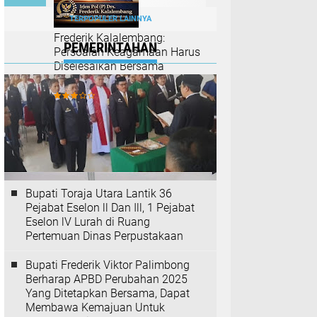
TERPOPULER LAINNYA
Frederik Kalalembang:
PEMERINTAHAN
Persoalan Keagamaan Harus
Diselesaikan Bersama
Forkopimda dan FKUB
Bupati Toraja Utara Lantik 36
Pejabat Eselon ll Dan Ill, 1 Pejabat
Eselon lV Lurah di Ruang
Pertemuan Dinas Perpustakaan
Bupati Frederik Viktor Palimbong
Berharap APBD Perubahan 2025
Yang Ditetapkan Bersama, Dapat
Membawa Kemajuan Untuk