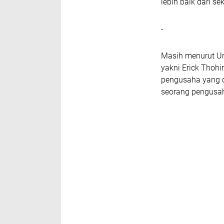
lebih baik dari s
-
Masih menurut Um
yakni Erick Thohi
pengusaha yang de
seorang pengusah