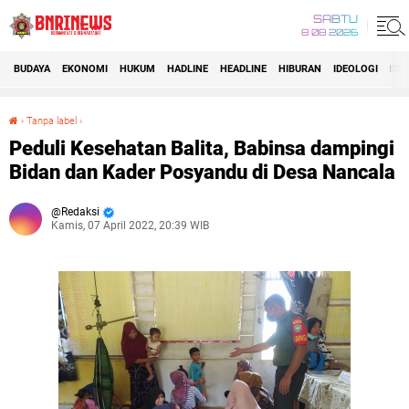
SABTU
8 08 2026
BUDAYA
EKONOMI
HUKUM
HADLINE
HEADLINE
HIBURAN
IDEOLOGI
IDI
›
Tanpa label
›
Peduli Kesehatan Balita, Babinsa dampingi Bidan dan Kader Posyandu di Desa Nancala
Peduli Kesehatan Balita, Babinsa dampingi
Bidan dan Kader Posyandu di Desa Nancala
Redaksi
Kamis, 07 April 2022, 20:39 WIB