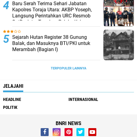
Baru Serah Terima Sehari Jabatan
Kapolres Toraja Utara: AKBP Yoseph,
Langsung Perintahkan URC Resmob
SatReskrim Tangkap Pelaku Kekerasan
Seksual Anak Di Bawah Umur
Sejarah Hutan Register 38 Gunung
Balak, dan Masuknya BTI/PKI untuk
Merambah (Bagian I)
TERPOPULER LAINNYA
JELAJAHI
HEADLINE
INTERNASIONAL
POLITIK
BNRI NEWS