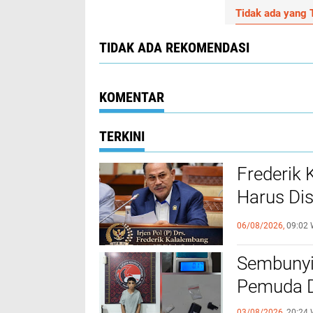
Tidak ada yang T
TIDAK ADA REKOMENDASI
KOMENTAR
TERKINI
Frederik
Harus Di
FKUB
06/08/2026,
09:02 
Sembunyi
Pemuda Di
03/08/2026,
20:24 