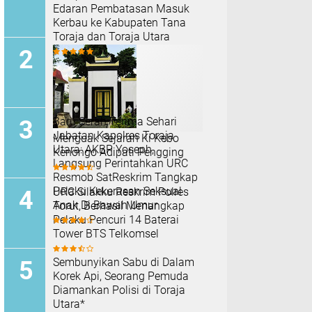
Edaran Pembatasan Masuk
Kerbau ke Kabupaten Tana
Toraja dan Toraja Utara
Baru Serah Terima Sehari
Jabatan Kapolres Toraja
Menguak Sejarah Ki Kebo
Utara: AKBP Yoseph,
Kenongo Adipati Pengging
Langsung Perintahkan URC
Resmob SatReskrim Tangkap
Pelaku Kekerasan Seksual
URC Silakku Reskrim Polres
Anak Di Bawah Umur
Torut, Berhasil Menangkap
Pelaku Pencuri 14 Baterai
Tower BTS Telkomsel
Sembunyikan Sabu di Dalam
Korek Api, Seorang Pemuda
Diamankan Polisi di Toraja
Utara*