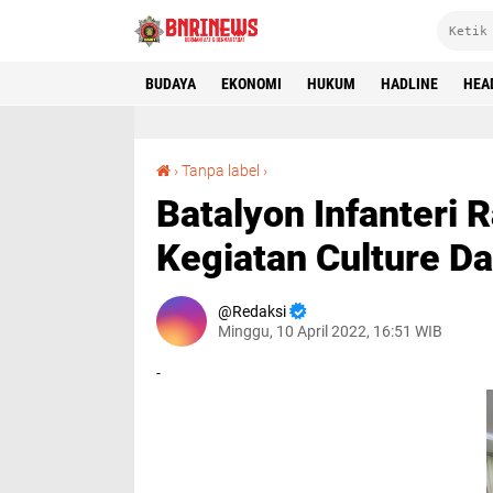
BUDAYA
EKONOMI
HUKUM
HADLINE
HEA
Batalyon Infanteri Raider 100/PS Melaksanakan Kegiatan Culture Day Bersama Prajurit US Army
›
Tanpa label
›
Batalyon Infanteri
Kegiatan Culture D
Redaksi
Minggu, 10 April 2022, 16:51 WIB
-