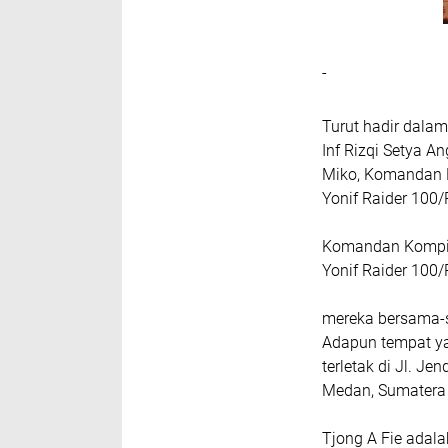
-
Turut hadir dala
Inf Rizqi Setya 
Miko, Komandan Ko
Yonif Raider 100
Komandan Kompi Ba
Yonif Raider 100
mereka bersama-s
Adapun tempat ya
terletak di Jl. J
Medan, Sumatera
Tjong A Fie adala