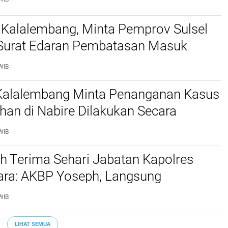
 Kalalembang, Minta Pemprov Sulsel
 Surat Edaran Pembatasan Masuk
 Kabupaten Tana Toraja dan Toraja
WIB
 Kalalembang Minta Penanganan Kasus
an di Nabire Dilakukan Secara
nal dan Sesuai Prosedur Hukum
WIB
h Terima Sehari Jabatan Kapolres
tara: AKBP Yoseph, Langsung
kan URC Resmob SatReskrim Tangkap
WIB
ekerasan Seksual Anak
LIHAT SEMUA