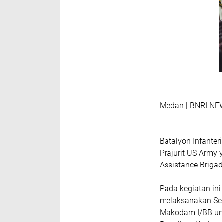
Medan | BNRI N
Batalyon Infante
Prajurit US Army 
Assistance Briga
Pada kegiatan ini
melaksanakan Ser
Makodam I/BB unt