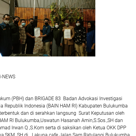
I-NEWS
ukum (PBH) dan BRIGADE 83 Badan Advokasi Investigasi
a Republik Indonesia (BAIN HAM RI) Kabupaten Bulukumba
 terbentuk dan di serahkan langsung Surat Keputusan oleh
HAM RI Bulukumba,Uswatun Hasanah Amin,S.Sos.,SH dan
mad Irwan Q ,S.Kom serta di saksikan oleh Ketua OKK DPP
ya,SKM.,SH di Lakuna cafe Jalan Sam Ratulangi Bulukumba