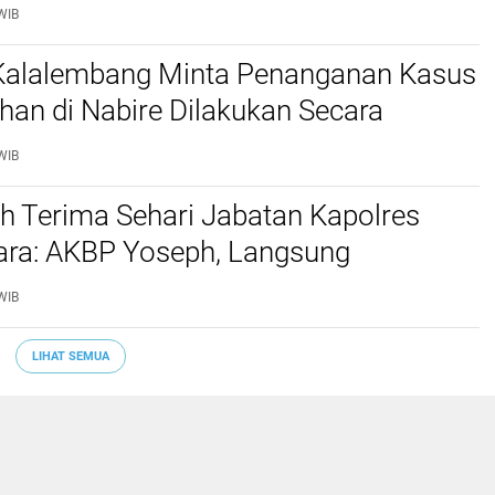
 Kabupaten Tana Toraja dan Toraja
WIB
 Kalalembang Minta Penanganan Kasus
an di Nabire Dilakukan Secara
nal dan Sesuai Prosedur Hukum
WIB
h Terima Sehari Jabatan Kapolres
tara: AKBP Yoseph, Langsung
kan URC Resmob SatReskrim Tangkap
WIB
ekerasan Seksual Anak
LIHAT SEMUA