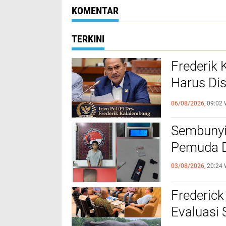
KOMENTAR
TERKINI
Frederik
Harus Di
FKUB
06/08/2026,
09:02 
Sembunyi
Pemuda Di
03/08/2026,
20:24 
Frederick
Evaluasi