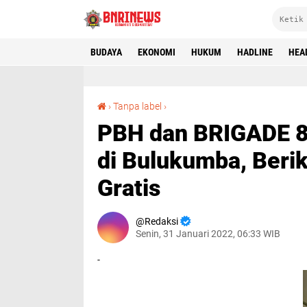
BUDAYA
EKONOMI
HUKUM
HADLINE
HEA
PBH dan BRIGADE 83 BAIN HAM RI Terbentuk di Bulukumba, Berikan Bantuan Layanan Hukum Gratis
›
Tanpa label
›
PBH dan BRIGADE 8
di Bulukumba, Ber
Gratis
Redaksi
Senin, 31 Januari 2022, 06:33 WIB
-