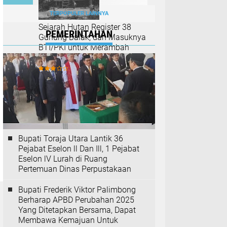
TERPOPULER LAINNYA
Sejarah Hutan Register 38
PEMERINTAHAN
Gunung Balak, dan Masuknya
BTI/PKI untuk Merambah
(Bagian I)
Bupati Toraja Utara Lantik 36
Pejabat Eselon ll Dan Ill, 1 Pejabat
Eselon lV Lurah di Ruang
Pertemuan Dinas Perpustakaan
Bupati Frederik Viktor Palimbong
Berharap APBD Perubahan 2025
Yang Ditetapkan Bersama, Dapat
Membawa Kemajuan Untuk