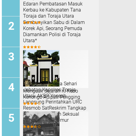
Edaran Pembatasan Masuk
Kerbau ke Kabupaten Tana
Toraja dan Toraja Utara
Sembunyikan Sabu di Dalam
Korek Api, Seorang Pemuda
Diamankan Polisi di Toraja
Utara*
Baru Serah Terima Sehari
Jabatan Kapolres Toraja
Menguak Sejarah Ki Kebo
Utara: AKBP Yoseph,
Kenongo Adipati Pengging
Langsung Perintahkan URC
Resmob SatReskrim Tangkap
Pelaku Kekerasan Seksual
Anak Di Bawah Umur