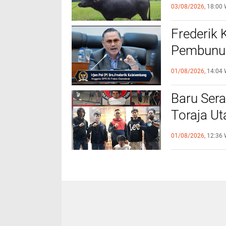
Kerbau ke
03/08/2026,
18:00 
Utara
Frederik
Pembunuh
Profesio
01/08/2026,
14:04 
Baru Sera
Toraja U
Perintah
01/08/2026,
12:36 
Pelaku K