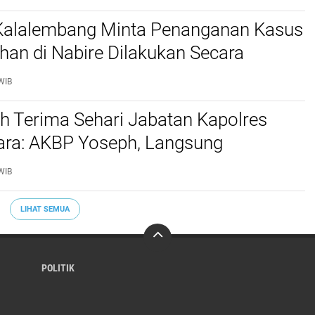
 Kalalembang Minta Penanganan Kasus
an di Nabire Dilakukan Secara
nal dan Sesuai Prosedur Hukum
WIB
h Terima Sehari Jabatan Kapolres
tara: AKBP Yoseph, Langsung
kan URC Resmob SatReskrim Tangkap
WIB
ekerasan Seksual Anak
LIHAT SEMUA
POLITIK