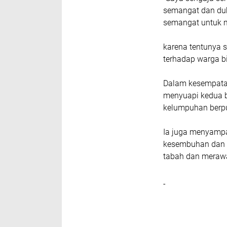
semangat dan duk
semangat untuk m
karena tentunya s
terhadap warga b
Dalam kesempatan 
menyuapi kedua b
kelumpuhan berpul
Ia juga menyampa
kesembuhan dan k
tabah dan merawa
-