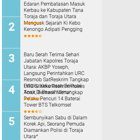
Edaran Pembatasan Masuk
Kerbau ke Kabupaten Tana
Toraja dan Toraja Utara
Menguak Sejarah Ki Kebo
Kenongo Adipati Pengging
Baru Serah Terima Sehari
Jabatan Kapolres Toraja
Utara: AKBP Yoseph,
Langsung Perintahkan URC
Resmob SatReskrim Tangkap
Pelaku Kekerasan Seksual
URC Silakku Reskrim Polres
Anak Di Bawah Umur
Torut, Berhasil Menangkap
Pelaku Pencuri 14 Baterai
Tower BTS Telkomsel
Sembunyikan Sabu di Dalam
Korek Api, Seorang Pemuda
Diamankan Polisi di Toraja
Utara*