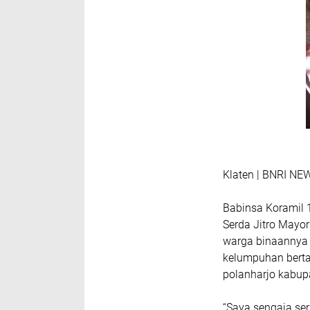
Klaten | BNRI NE
Babinsa Koramil 
Serda Jitro Mayo
warga binaannya 
kelumpuhan bert
polanharjo kabup
“Saya sengaja ser