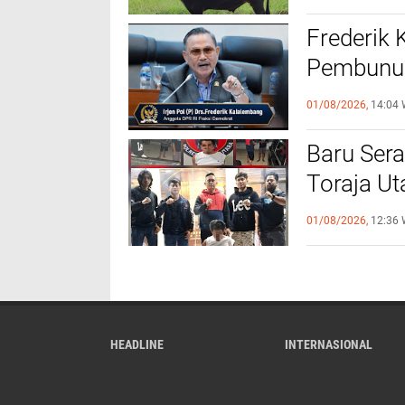
Utara
Frederik
Pembunuh
Profesio
01/08/2026,
14:04 
Baru Sera
Toraja U
Perintah
01/08/2026,
12:36 
Pelaku K
HEADLINE
INTERNASIONAL