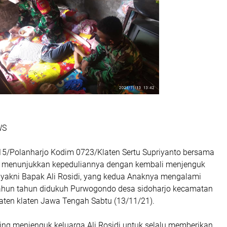
WS
15/Polanharjo Kodim 0723/Klaten Sertu Supriyanto bersama
r menunjukkan kepeduliannya dengan kembali menjenguk
yakni Bapak Ali Rosidi, yang kedua Anaknya mengalami
ahun tahun didukuh Purwogondo desa sidoharjo kecamatan
aten klaten Jawa Tengah Sabtu (13/11/21).
ing menjenguk keluarga Ali Rosidi untuk selalu memberikan