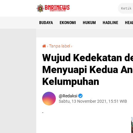
BUDAYA
EKONOMI
HUKUM
HADLINE
HEA
Wujud Kedekatan dengan Warga, Babinsa Menyuapi Kedua Anak Yang Mengalami Kelumpuhan
›
Tanpa label
›
Wujud Kedekatan d
Menyuapi Kedua An
Kelumpuhan
Redaksi
Sabtu, 13 November 2021, 15:51 WIB
-