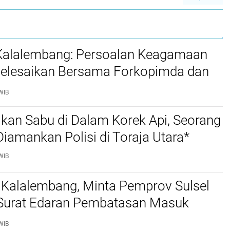
 Kalalembang: Persoalan Keagamaan
selesaikan Bersama Forkopimda dan
WIB
kan Sabu di Dalam Korek Api, Seorang
amankan Polisi di Toraja Utara*
WIB
 Kalalembang, Minta Pemprov Sulsel
 Surat Edaran Pembatasan Masuk
 Kabupaten Tana Toraja dan Toraja
WIB