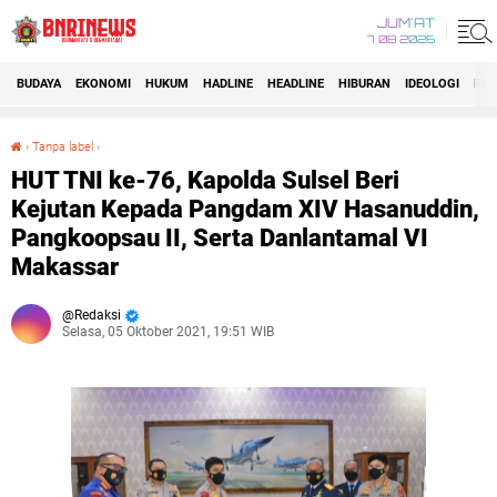
JUM'AT
7 08 2026
BUDAYA
EKONOMI
HUKUM
HADLINE
HEADLINE
HIBURAN
IDEOLOGI
IDI
›
Tanpa label
›
HUT TNI ke-76, Kapolda Sulsel Beri Kejutan Kepada Pangdam XIV Hasanuddin, Pangkoopsau II, Serta Danlantamal VI Makassar
HUT TNI ke-76, Kapolda Sulsel Beri
Kejutan Kepada Pangdam XIV Hasanuddin,
Pangkoopsau II, Serta Danlantamal VI
Makassar
Redaksi
Selasa, 05 Oktober 2021, 19:51 WIB