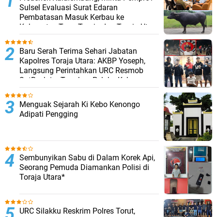
Sulsel Evaluasi Surat Edaran
Pembatasan Masuk Kerbau ke
Kabupaten Tana Toraja dan Toraja Utara
Baru Serah Terima Sehari Jabatan
Kapolres Toraja Utara: AKBP Yoseph,
Langsung Perintahkan URC Resmob
SatReskrim Tangkap Pelaku Kekerasan
Seksual Anak Di Bawah Umur
Menguak Sejarah Ki Kebo Kenongo
Adipati Pengging
Sembunyikan Sabu di Dalam Korek Api,
Seorang Pemuda Diamankan Polisi di
Toraja Utara*
URC Silakku Reskrim Polres Torut,