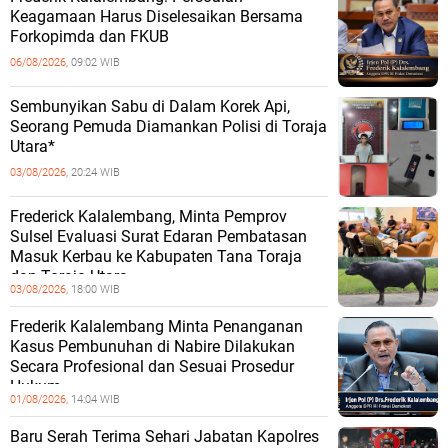
Keagamaan Harus Diselesaikan Bersama
Forkopimda dan FKUB
06/08/2026,
09:02 WIB
Sembunyikan Sabu di Dalam Korek Api,
Seorang Pemuda Diamankan Polisi di Toraja
Utara*
03/08/2026,
20:24 WIB
Frederick Kalalembang, Minta Pemprov
Sulsel Evaluasi Surat Edaran Pembatasan
Masuk Kerbau ke Kabupaten Tana Toraja
dan Toraja Utara
03/08/2026,
18:00 WIB
Frederik Kalalembang Minta Penanganan
Kasus Pembunuhan di Nabire Dilakukan
Secara Profesional dan Sesuai Prosedur
Hukum
01/08/2026,
14:04 WIB
Baru Serah Terima Sehari Jabatan Kapolres