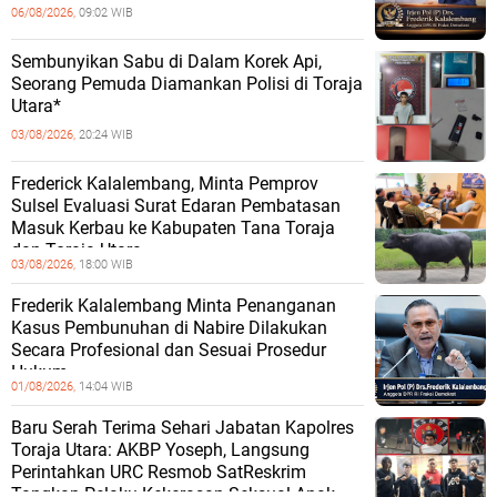
06/08/2026,
09:02 WIB
Sembunyikan Sabu di Dalam Korek Api,
Seorang Pemuda Diamankan Polisi di Toraja
Utara*
03/08/2026,
20:24 WIB
Frederick Kalalembang, Minta Pemprov
Sulsel Evaluasi Surat Edaran Pembatasan
Masuk Kerbau ke Kabupaten Tana Toraja
dan Toraja Utara
03/08/2026,
18:00 WIB
Frederik Kalalembang Minta Penanganan
Kasus Pembunuhan di Nabire Dilakukan
Secara Profesional dan Sesuai Prosedur
Hukum
01/08/2026,
14:04 WIB
Baru Serah Terima Sehari Jabatan Kapolres
Toraja Utara: AKBP Yoseph, Langsung
Perintahkan URC Resmob SatReskrim
Tangkap Pelaku Kekerasan Seksual Anak