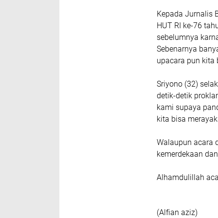
Kepada Jurnalis 
HUT RI ke-76 tah
sebelumnya karna
Sebenarnya banya
upacara pun kita 
Sriyono (32) sela
detik-detik prok
kami supaya pande
kita bisa meraya
Walaupun acara d
kemerdekaan dan r
Alhamdulillah ac
(Alfian aziz)