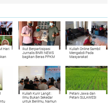
M Hari
Ikut Berpartisipasi
Kuliah Online Sambil
Jurnalis BNRI NEWS
Mengabdi Pada
hkan
bagikan Beras PPKM
Masyarakat
a
dari Kementerian
Sosial
l
Kuliah Kurir Langit :
Petani Jawa dan
Ilmu Bukan Sekedar
Petani SULAWESI
antu
untuk Berilmu, Namun
Diamalkan untuk
Kemaslahatan