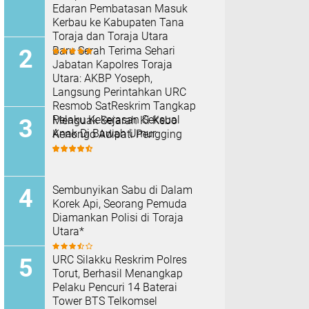
Edaran Pembatasan Masuk
Kerbau ke Kabupaten Tana
Toraja dan Toraja Utara
Baru Serah Terima Sehari
Jabatan Kapolres Toraja
Utara: AKBP Yoseph,
Langsung Perintahkan URC
Resmob SatReskrim Tangkap
Pelaku Kekerasan Seksual
Menguak Sejarah Ki Kebo
Anak Di Bawah Umur
Kenongo Adipati Pengging
Sembunyikan Sabu di Dalam
Korek Api, Seorang Pemuda
Diamankan Polisi di Toraja
Utara*
URC Silakku Reskrim Polres
Torut, Berhasil Menangkap
Pelaku Pencuri 14 Baterai
Tower BTS Telkomsel