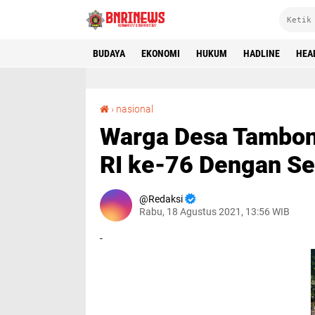
BUDAYA
EKONOMI
HUKUM
HADLINE
HEA
Warga Desa Tambongwetan Gelar Upacara HUT RI ke-76 Dengan Sederhana
›
nasional
Warga Desa Tambon
RI ke-76 Dengan S
Redaksi
Rabu, 18 Agustus 2021, 13:56 WIB
-