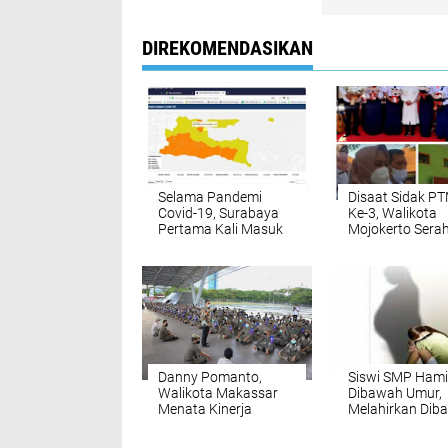
DIREKOMENDASIKAN
Selama Pandemi
Disaat Sidak PT
Covid-19, Surabaya
Ke-3, Walikota
Pertama Kali Masuk
Mojokerto Sera
Zona Kuning
Bantuan Saran
Pendidikan
Danny Pomanto,
Siswi SMP Hami
Walikota Makassar
Dibawah Umur,
Menata Kinerja
Melahirkan Dib
SATPOL PP Mengurai
Warga
Keramaian