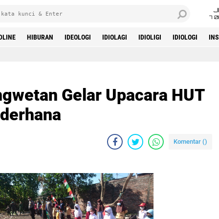
J
7 
DLINE
HIBURAN
IDEOLOGI
IDIOLAGI
IDIOLIGI
IDIOLOGI
IN
gwetan Gelar Upacara HUT
ederhana
Komentar (
)