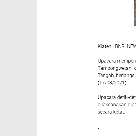
Klaten | BNRI NE
Upacara memperin
Tambongwetan, ke
Tengah, berlangs
(17/08/2021)
Upacara detik-det
dilaksanakan dip
secara ketat.
-