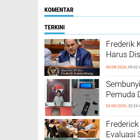
KOMENTAR
TERKINI
Frederik
Harus Di
FKUB
06/08/2026,
09:02 
Sembunyi
Pemuda Di
03/08/2026,
20:24 
Frederick
Evaluasi