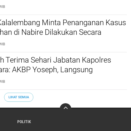
 Kabupaten Tana Toraja dan Toraja
WIB
 Kalalembang Minta Penanganan Kasus
an di Nabire Dilakukan Secara
nal dan Sesuai Prosedur Hukum
WIB
h Terima Sehari Jabatan Kapolres
tara: AKBP Yoseph, Langsung
kan URC Resmob SatReskrim Tangkap
WIB
ekerasan Seksual Anak
LIHAT SEMUA
POLITIK