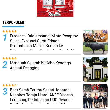
TERPOPULER
Frederick Kalalembang, Minta Pemprov
Sulsel Evaluasi Surat Edaran
Pembatasan Masuk Kerbau ke
Kabupaten Tana Toraja dan Toraja Utara
Menguak Sejarah Ki Kebo Kenongo
Adipati Pengging
Baru Serah Terima Sehari Jabatan
Kapolres Toraja Utara: AKBP Yoseph,
Langsung Perintahkan URC Resmob
SatReskrim Tangkap Pelaku Kekerasan
Seksual Anak Di Bawah Umur