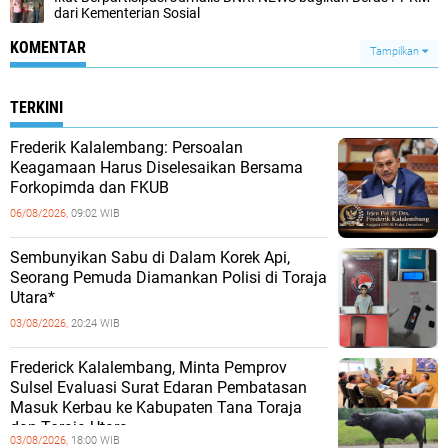
dari Kementerian Sosial
KOMENTAR
Tampilkan
TERKINI
Frederik Kalalembang: Persoalan
Keagamaan Harus Diselesaikan Bersama
Forkopimda dan FKUB
06/08/2026,
09:02 WIB
Sembunyikan Sabu di Dalam Korek Api,
Seorang Pemuda Diamankan Polisi di Toraja
Utara*
03/08/2026,
20:24 WIB
Frederick Kalalembang, Minta Pemprov
Sulsel Evaluasi Surat Edaran Pembatasan
Masuk Kerbau ke Kabupaten Tana Toraja
dan Toraja Utara
03/08/2026,
18:00 WIB