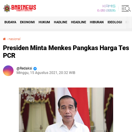
KAMIS
6 08 2026
BUDAYA
EKONOMI
HUKUM
HADLINE
HEADLINE
HIBURAN
IDEOLOGI
IDI
›
nasional
Presiden Minta Menkes Pangkas Harga Tes PCR
Presiden Minta Menkes Pangkas Harga Tes
PCR
Redaksi
Minggu, 15 Agustus 2021, 20:32 WIB