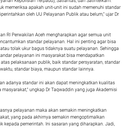
yanan Kepolisian Terpadu), Satlantas, dan Satintelkam.
uk memeriksa apakah unit-unit ini sudah memenuhi standar
perintahkan oleh UU Pelayanan Publik atau belum," ujar Dr
n RI Perwakilan Aceh mengharapkan agar semua unit
ncantumkan standar pelayanan. Hal ini penting agar bisa
 atau tolak ukur bagus tidaknya suatu pelayanan. Sehingga
andar pelayanan ini masyarakat bisa mendapatkan
atas pelaksanaan publik, baik standar persyaratan, standar
 waktu, standar biaya, maupun standar lainnya.
an adanya standar ini akan dapat meningkatkan kualitas
 masyarakat," ungkap Dr Taqwaddin yang juga Akademisi
itasnya pelayanan maka akan semakin meningkatkan
akat, yang pada akhirnya semakin mengoptimalkan
k kepada pemerintah. Ini sasaran yang diharapkan. Jadi,