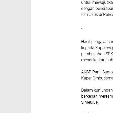
untuk mewujudkan
dengan penerapan
termasuk di Polre
-
Hasil pengawasa
kepada Kapolres 
pembenahan SPKT 
mendekatkan hubu
AKBP Panji Santos
Kaper Ombudsma
Dalam kunjungan 
berkenan meresmik
Simeulue.