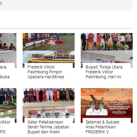
n
ara,
Frederik Viktor
Bupati Toraja Utara
Palimbong Pimpin
Frederik Viktor
mbuka
Upacara Hardiknas
Palimbong, Hari ini
i
2025 Lapangan Bakti
Resmikan Puskesmas
n
Rantepao Toraja
Bua Tallulolo
 Putih
Utara
n
amatan
Napo
Viktor
Gelar Pelaksanaan
Selamat & Sukses
a
Serah Terima Jabatan
Atas Pelantikan:
KPD
Bupati dan Wakil
FREDERIK V.
Bupati Toraja Utara,
PALIMBONG, ST, M.Ak