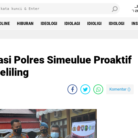
J
7 
DLINE
HIBURAN
IDEOLOGI
IDIOLAGI
IDIOLIGI
IDIOLOGI
IN
i Polres Simeulue Proaktif
eliling
Komentar (
)