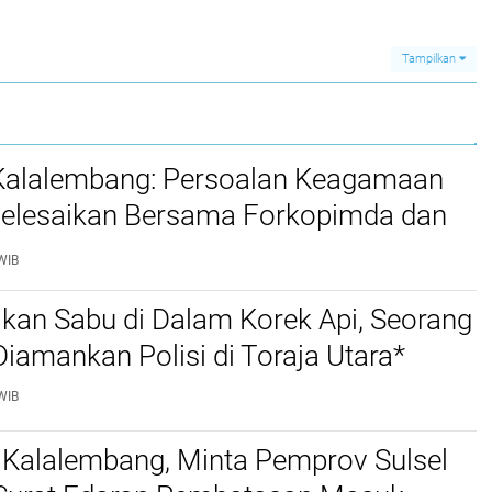
ja
Dedy Sampaikan
& ANDREW BRANCH
Pesan Menohok
SILAMBI, S.Ak
Sebagai: BUPATI DAN
Tampilkan
WAKIL BUPATI
KABUPATEN TORAJA
UTARA PERIODE
2025-2030 Jakarta,
20 Februari 2025
 Kalalembang: Persoalan Keagamaan
selesaikan Bersama Forkopimda dan
WIB
kan Sabu di Dalam Korek Api, Seorang
amankan Polisi di Toraja Utara*
WIB
 Kalalembang, Minta Pemprov Sulsel