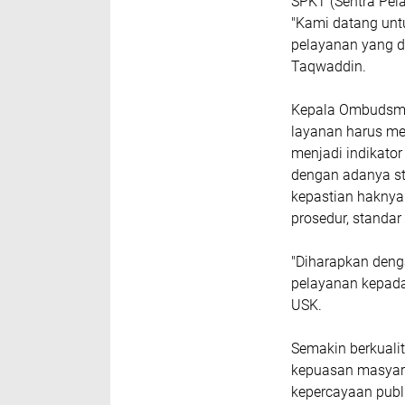
SPKT (Sentra Pela
"Kami datang unt
pelayanan yang di
Taqwaddin.
Kepala Ombudsma
layanan harus me
menjadi indikator
dengan adanya st
kepastian haknya 
prosedur, standar
"Diharapkan deng
pelayanan kepada
USK.
Semakin berkual
kepuasan masyar
kepercayaan publi