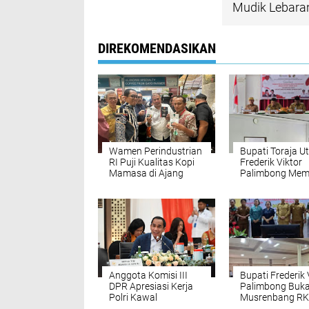
Mudik Lebara
DIREKOMENDASIKAN
Wamen Perindustrian
Bupati Toraja Ut
RI Puji Kualitas Kopi
Frederik Viktor
Mamasa di Ajang
Palimbong Me
World Of Coffee
Rapat Sosialisas
Jakarta 2025
Desa/ Keluraha
Koperasi Merah
2025 Kecamata
Sopai dan Kec
Dende Piogan 
Anggota Komisi III
Bupati Frederik 
DPR Apresiasi Kerja
Palimbong Buk
Polri Kawal
Musrenbang R
Kelancaran Mudik
Tahun 2026