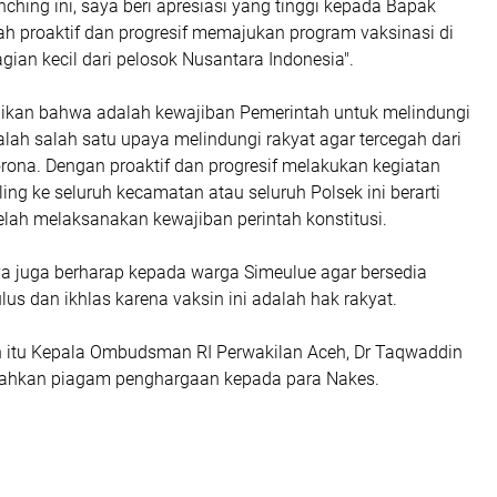
unching ini, saya beri apresiasi yang tinggi kepada Bapak
ah proaktif dan progresif memajukan program vaksinasi di
gian kecil dari pelosok Nusantara Indonesia".
ikan bahwa adalah kewajiban Pemerintah untuk melindungi
alah salah satu upaya melindungi rakyat agar tercegah dari
rona. Dengan proaktif dan progresif melakukan kegiatan
ling ke seluruh kecamatan atau seluruh Polsek ini berarti
elah melaksanakan kewajiban perintah konstitusi.
saya juga berharap kepada warga Simeulue agar bersedia
ulus dan ikhlas karena vaksin ini adalah hak rakyat.
itu Kepala Ombudsman RI Perwakilan Aceh, Dr Taqwaddin
rahkan piagam penghargaan kepada para Nakes.