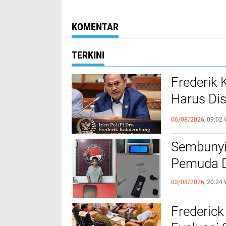
Lebaran
Kabupaten Tora
Utara
KOMENTAR
TERKINI
Frederik
Harus Di
FKUB
06/08/2026,
09:02 
Sembunyi
Pemuda Di
03/08/2026,
20:24 
Frederick