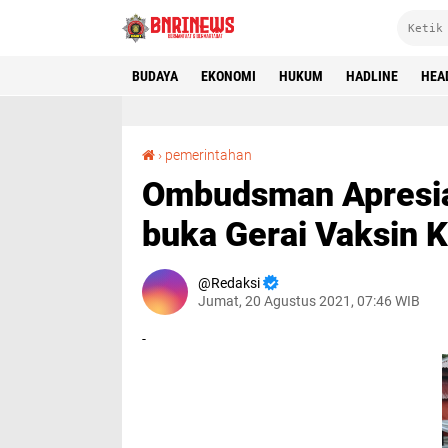
BUDAYA
EKONOMI
HUKUM
HADLINE
HEA
Ombudsman Apresiasi Polres Simeulue Proaktif buka Gerai Vaksin Keliling
›
pemerintahan
Ombudsman Apresias
buka Gerai Vaksin K
Redaksi
Jumat, 20 Agustus 2021, 07:46 WIB
-