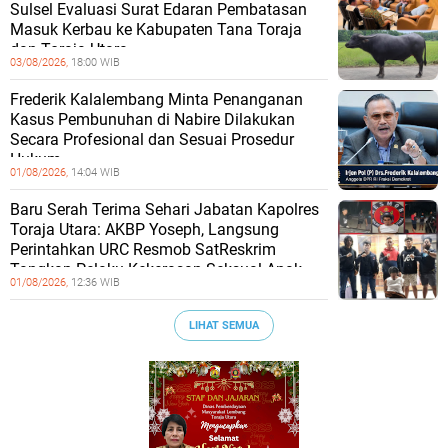
Sulsel Evaluasi Surat Edaran Pembatasan
Masuk Kerbau ke Kabupaten Tana Toraja
dan Toraja Utara
03/08/2026,
18:00 WIB
Frederik Kalalembang Minta Penanganan
Kasus Pembunuhan di Nabire Dilakukan
Secara Profesional dan Sesuai Prosedur
Hukum
01/08/2026,
14:04 WIB
Baru Serah Terima Sehari Jabatan Kapolres
Toraja Utara: AKBP Yoseph, Langsung
Perintahkan URC Resmob SatReskrim
Tangkap Pelaku Kekerasan Seksual Anak
01/08/2026,
12:36 WIB
LIHAT SEMUA