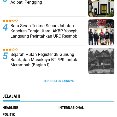
Adipati Pengging
Baru Serah Terima Sehari Jabatan
Kapolres Toraja Utara: AKBP Yoseph,
Langsung Perintahkan URC Resmob
SatReskrim Tangkap Pelaku Kekerasan
Seksual Anak Di Bawah Umur
Sejarah Hutan Register 38 Gunung
Balak, dan Masuknya BTI/PKI untuk
Merambah (Bagian I)
TERPOPULER LAINNYA
JELAJAHI
HEADLINE
INTERNASIONAL
POLITIK