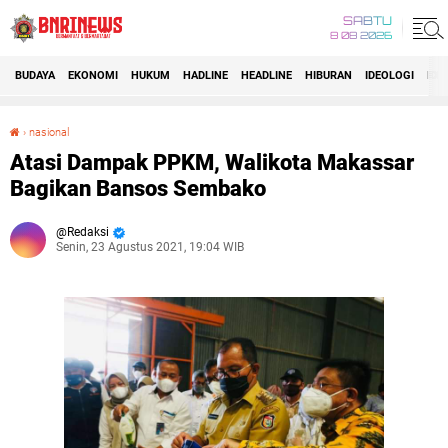
SABTU
8 08 2026
BUDAYA
EKONOMI
HUKUM
HADLINE
HEADLINE
HIBURAN
IDEOLOGI
IDI
›
nasional
Atasi Dampak PPKM, Walikota Makassar Bagikan Bansos Sembako
Atasi Dampak PPKM, Walikota Makassar
Bagikan Bansos Sembako
Redaksi
Senin, 23 Agustus 2021, 19:04 WIB