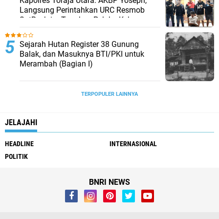
Kapolres Toraja Utara: AKBP Yoseph,
Langsung Perintahkan URC Resmob
SatReskrim Tangkap Pelaku Kekerasan
Seksual Anak Di Bawah Umur
Sejarah Hutan Register 38 Gunung
Balak, dan Masuknya BTI/PKI untuk
Merambah (Bagian I)
TERPOPULER LAINNYA
JELAJAHI
HEADLINE
INTERNASIONAL
POLITIK
BNRI NEWS