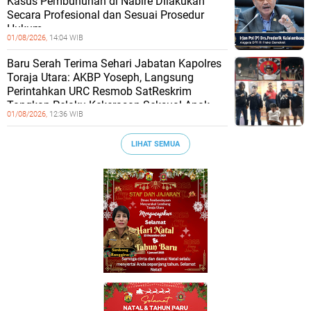
Kasus Pembunuhan di Nabire Dilakukan
Secara Profesional dan Sesuai Prosedur
Hukum
01/08/2026,
14:04 WIB
Baru Serah Terima Sehari Jabatan Kapolres
Toraja Utara: AKBP Yoseph, Langsung
Perintahkan URC Resmob SatReskrim
Tangkap Pelaku Kekerasan Seksual Anak
01/08/2026,
12:36 WIB
LIHAT SEMUA