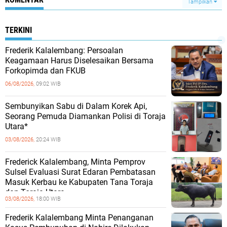
Tampilkan
TERKINI
Frederik Kalalembang: Persoalan
Keagamaan Harus Diselesaikan Bersama
Forkopimda dan FKUB
06/08/2026,
09:02 WIB
Sembunyikan Sabu di Dalam Korek Api,
Seorang Pemuda Diamankan Polisi di Toraja
Utara*
03/08/2026,
20:24 WIB
Frederick Kalalembang, Minta Pemprov
Sulsel Evaluasi Surat Edaran Pembatasan
Masuk Kerbau ke Kabupaten Tana Toraja
dan Toraja Utara
03/08/2026,
18:00 WIB
Frederik Kalalembang Minta Penanganan