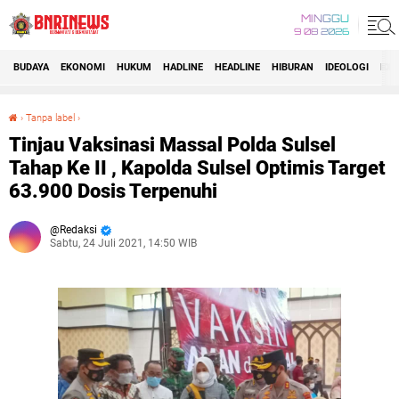
MINGGU
9 08 2026
BUDAYA
EKONOMI
HUKUM
HADLINE
HEADLINE
HIBURAN
IDEOLOGI
IDI
›
Tanpa label
›
Tinjau Vaksinasi Massal Polda Sulsel Tahap Ke II , Kapolda Sulsel Optimis Target 63.900 Dosis Terpenuhi
Tinjau Vaksinasi Massal Polda Sulsel
Tahap Ke II , Kapolda Sulsel Optimis Target
63.900 Dosis Terpenuhi
Redaksi
Sabtu, 24 Juli 2021, 14:50 WIB