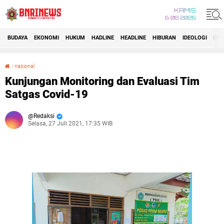
KAMIS
6 08 2026
BUDAYA
EKONOMI
HUKUM
HADLINE
HEADLINE
HIBURAN
IDEOLOGI
IDI
›
nasional
Kunjungan Monitoring dan Evaluasi Tim Satgas Covid-19
Kunjungan Monitoring dan Evaluasi Tim
Satgas Covid-19
Redaksi
Selasa, 27 Juli 2021, 17:35 WIB