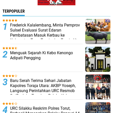
TERPOPULER
Frederick Kalalembang, Minta Pemprov
Sulsel Evaluasi Surat Edaran
Pembatasan Masuk Kerbau ke
Kabupaten Tana Toraja dan Toraja Utara
Menguak Sejarah Ki Kebo Kenongo
Adipati Pengging
Baru Serah Terima Sehari Jabatan
Kapolres Toraja Utara: AKBP Yoseph,
Langsung Perintahkan URC Resmob
SatReskrim Tangkap Pelaku Kekerasan
Seksual Anak Di Bawah Umur
URC Silakku Reskrim Polres Torut,