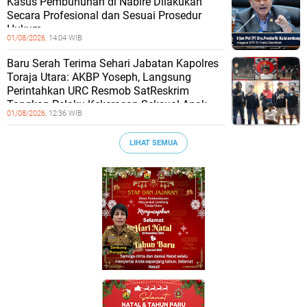
Kasus Pembunuhan di Nabire Dilakukan
Secara Profesional dan Sesuai Prosedur
Hukum
01/08/2026,
14:04 WIB
Baru Serah Terima Sehari Jabatan Kapolres
Toraja Utara: AKBP Yoseph, Langsung
Perintahkan URC Resmob SatReskrim
Tangkap Pelaku Kekerasan Seksual Anak
01/08/2026,
12:36 WIB
LIHAT SEMUA