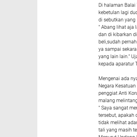
Di halaman Balai
kebetulan lagi du
di sebutkan yang
" Abang lihat aja
dan di kibarkan d
beli,sudah pernah 
ya sampai sekaran
yang lain lain." 
kepada aparatur 
Mengenai ada ny
Negara Kesatuan R
penggiat Anti Ko
malang melintang
" Saya sangat me
tersebut, apakah 
tidak melihat ad
tali yang masih t