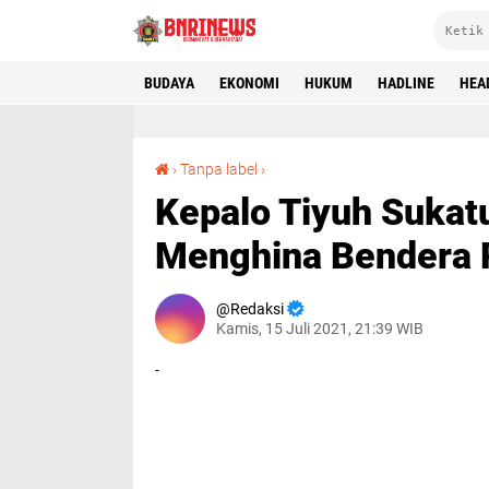
BUDAYA
EKONOMI
HUKUM
HADLINE
HEA
Kepalo Tiyuh Sukatun Di Duga melecehkan Dan Menghina Bendera Republik Indonesia
›
Tanpa label
›
Kepalo Tiyuh Sukat
Menghina Bendera R
Redaksi
Kamis, 15 Juli 2021, 21:39 WIB
-