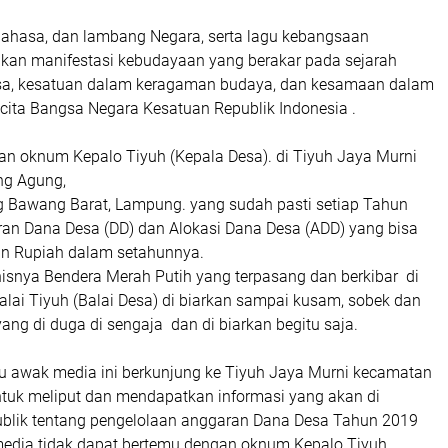
ahasa, dan lambang Negara, serta lagu kebangsaan
kan manifestasi kebudayaan yang berakar pada sejarah
sa, kesatuan dalam keragaman budaya, dan kesamaan dalam
cita Bangsa Negara Kesatuan Republik Indonesia .
n oknum Kepalo Tiyuh (Kepala Desa). di Tiyuh Jaya Murni
g Agung,
 Bawang Barat, Lampung. yang sudah pasti setiap Tahun
an Dana Desa (DD) dan Alokasi Dana Desa (ADD) yang bisa
an Rupiah dalam setahunnya.
nisnya Bendera Merah Putih yang terpasang dan berkibar di
lai Tiyuh (Balai Desa) di biarkan sampai kusam, sobek dan
ang di duga di sengaja dan di biarkan begitu saja.
u awak media ini berkunjung ke Tiyuh Jaya Murni kecamatan
uk meliput dan mendapatkan informasi yang akan di
ublik tentang pengelolaan anggaran Dana Desa Tahun 2019
edia tidak dapat bertemu dengan oknum Kepalo Tiyuh