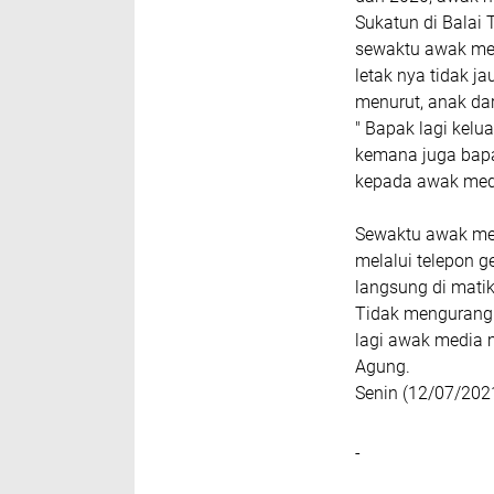
Sukatun di Balai 
sewaktu awak me
letak nya tidak ja
menurut, anak da
" Bapak lagi kelu
kemana juga bapa
kepada awak med
Sewaktu awak me
melalui telepon g
langsung di mat
Tidak mengurangi 
lagi awak media 
Agung.
Senin (12/07/202
-