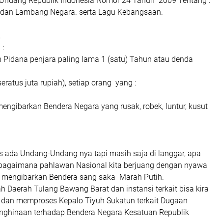
Undang Republik Indonesia Nomor 24 Tahun 2009 Tentang :
 dan Lambang Negara. serta Lagu Kebangsaan.
.
 :
n Pidana penjara paling lama 1 (satu) Tahun atau denda
eratus juta rupiah), setiap orang yang :
engibarkan Bendera Negara yang rusak, robek, luntur, kusut
as ada Undang-Undang nya tapi masih saja di langgar, apa
h bagaimana pahlawan Nasional kita berjuang dengan nyawa
 mengibarkan Bendera sang saka Marah Putih.
 Daerah Tulang Bawang Barat dan instansi terkait bisa kira
dan memproses Kepalo Tiyuh Sukatun terkait Dugaan
nghinaan terhadap Bendera Negara Kesatuan Republik