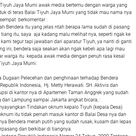
 Tiyuh Jaya Murni awak media bertemu dengan warga yang
duk di teras Balai Tiyuh Jaya Murni yang tidak mau nama nya
 sempat berkomentar :
 lah Bendera itu yang jelas ntah berapa lama sudah di pasang
i tiang itu, saya aja kadang malu melihat nya, seperti ngak ke
kami tegur tapi jawaban dari aparatur Tiyuh, ya nanti di ganti
g ini, bendera saja seakan akan ngak kebeli apa lagi mau
Ujar warga itu kepada awak media dengan penuh rasa kesal
Tiyuh Jaya Murni.
a Dugaan Pelecehan dan penghinaan terhadap Bendera
epublik Indonesia, Hj. Metty Herawati. SH. Aktivis dan
rupsi di kantor nya di Apartemen Taman Anggrek yang sudah
 dari Lampung sampai Jakarta angkat bicara, :
nyayangkan Tindakan oknum kepalo Tiyuh (kepala Desa)
oknum itu tidak pernah masuk kantor di Balai Desa nya dan
anya Bendera merah putih yang sudah rusak, kusam dan lepas
erpasang dan berkibar di tiangnya.