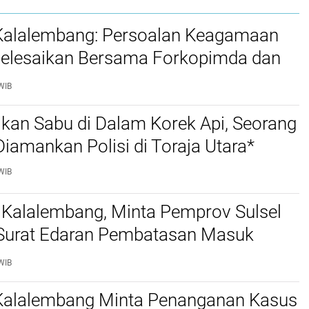
 Kalalembang: Persoalan Keagamaan
selesaikan Bersama Forkopimda dan
WIB
kan Sabu di Dalam Korek Api, Seorang
amankan Polisi di Toraja Utara*
WIB
 Kalalembang, Minta Pemprov Sulsel
 Surat Edaran Pembatasan Masuk
 Kabupaten Tana Toraja dan Toraja
WIB
 Kalalembang Minta Penanganan Kasus