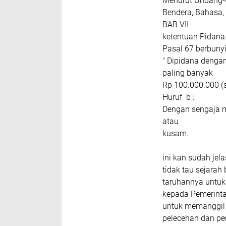
Menurut Undang-
Bendera, Bahasa,
BAB VII
ketentuan Pidana
Pasal 67 berbunyi
" Dipidana denga
paling banyak
Rp 100.000.000 (s
Huruf b :
Dengan sengaja m
atau
kusam.
ini kan sudah jel
tidak tau sejara
taruhannya untuk
kepada Pemerintah
untuk memanggil 
pelecehan dan pe