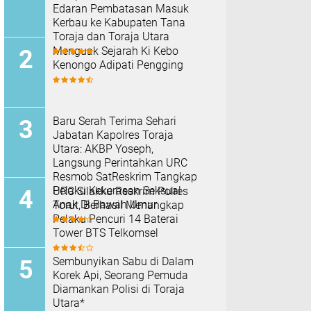
Edaran Pembatasan Masuk
Kerbau ke Kabupaten Tana
Toraja dan Toraja Utara
Menguak Sejarah Ki Kebo
Kenongo Adipati Pengging
Baru Serah Terima Sehari
Jabatan Kapolres Toraja
Utara: AKBP Yoseph,
Langsung Perintahkan URC
Resmob SatReskrim Tangkap
Pelaku Kekerasan Seksual
URC Silakku Reskrim Polres
Anak Di Bawah Umur
Torut, Berhasil Menangkap
Pelaku Pencuri 14 Baterai
Tower BTS Telkomsel
Sembunyikan Sabu di Dalam
Korek Api, Seorang Pemuda
Diamankan Polisi di Toraja
Utara*