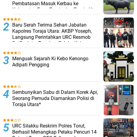
Pembatasan Masuk Kerbau ke
Kabupaten Tana Toraja dan Toraja Utara
Baru Serah Terima Sehari Jabatan
Kapolres Toraja Utara: AKBP Yoseph,
Langsung Perintahkan URC Resmob
SatReskrim Tangkap Pelaku Kekerasan
Seksual Anak Di Bawah Umur
Menguak Sejarah Ki Kebo Kenongo
Adipati Pengging
Sembunyikan Sabu di Dalam Korek Api,
Seorang Pemuda Diamankan Polisi di
Toraja Utara*
URC Silakku Reskrim Polres Torut,
Berhasil Menangkap Pelaku Pencuri 14