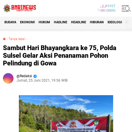
JUM'AT
7 08 2026
BUDAYA
EKONOMI
HUKUM
HADLINE
HEADLINE
HIBURAN
IDEOLOGI
IDI
›
Tanpa label
›
Sambut Hari Bhayangkara ke 75, Polda Sulsel Gelar Aksi Penanaman Pohon Pelindung di Gowa
Sambut Hari Bhayangkara ke 75, Polda
Sulsel Gelar Aksi Penanaman Pohon
Pelindung di Gowa
Redaksi
Jumat, 25 Juni 2021, 19:56 WIB