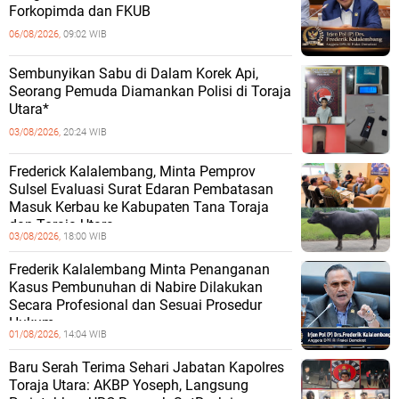
Forkopimda dan FKUB
06/08/2026,
09:02 WIB
Sembunyikan Sabu di Dalam Korek Api,
Seorang Pemuda Diamankan Polisi di Toraja
Utara*
03/08/2026,
20:24 WIB
Frederick Kalalembang, Minta Pemprov
Sulsel Evaluasi Surat Edaran Pembatasan
Masuk Kerbau ke Kabupaten Tana Toraja
dan Toraja Utara
03/08/2026,
18:00 WIB
Frederik Kalalembang Minta Penanganan
Kasus Pembunuhan di Nabire Dilakukan
Secara Profesional dan Sesuai Prosedur
Hukum
01/08/2026,
14:04 WIB
Baru Serah Terima Sehari Jabatan Kapolres
Toraja Utara: AKBP Yoseph, Langsung