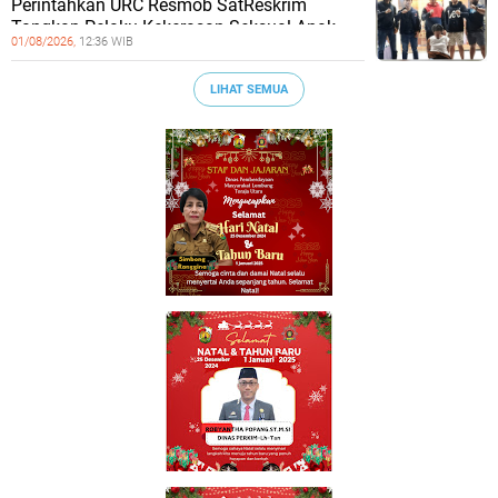
Perintahkan URC Resmob SatReskrim
Tangkap Pelaku Kekerasan Seksual Anak
01/08/2026,
12:36 WIB
LIHAT SEMUA