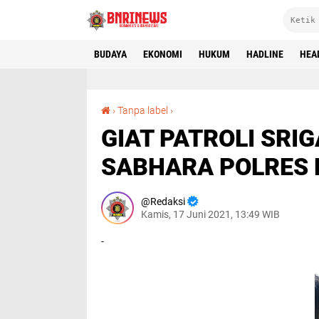
BUDAYA
EKONOMI
HUKUM
HADLINE
HEA
GIAT PATROLI SRIGALA DELAPAN SATUAN SABHARA POLRES LAHAT
›
Tanpa label
›
GIAT PATROLI SRI
SABHARA POLRES 
Redaksi
Kamis, 17 Juni 2021, 13:49 WIB
-