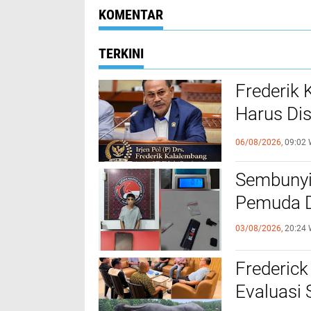
KOMENTAR
TERKINI
Frederik
Harus Di
FKUB
06/08/2026,
09:02 
Sembunyi
Pemuda Di
03/08/2026,
20:24 
Frederick
Evaluasi