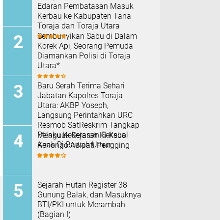
Edaran Pembatasan Masuk
Kerbau ke Kabupaten Tana
Toraja dan Toraja Utara
Sembunyikan Sabu di Dalam
Korek Api, Seorang Pemuda
Diamankan Polisi di Toraja
Utara*
Baru Serah Terima Sehari
Jabatan Kapolres Toraja
Utara: AKBP Yoseph,
Langsung Perintahkan URC
Resmob SatReskrim Tangkap
Pelaku Kekerasan Seksual
Menguak Sejarah Ki Kebo
Anak Di Bawah Umur
Kenongo Adipati Pengging
Sejarah Hutan Register 38
Gunung Balak, dan Masuknya
BTI/PKI untuk Merambah
(Bagian I)