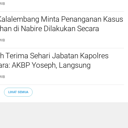
 Kabupaten Tana Toraja dan Toraja
WIB
 Kalalembang Minta Penanganan Kasus
an di Nabire Dilakukan Secara
nal dan Sesuai Prosedur Hukum
WIB
h Terima Sehari Jabatan Kapolres
tara: AKBP Yoseph, Langsung
kan URC Resmob SatReskrim Tangkap
WIB
ekerasan Seksual Anak
LIHAT SEMUA