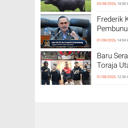
Kerbau ke
03/08/2026,
18:00 
Utara
Frederik
Pembunuh
Profesio
01/08/2026,
14:04 
Baru Sera
Toraja U
Perintah
01/08/2026,
12:36 
Pelaku K