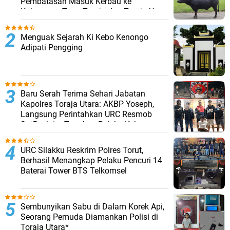
Pembatasan Masuk Kerbau ke
Kabupaten Tana Toraja dan Toraja Utara
Menguak Sejarah Ki Kebo Kenongo
Adipati Pengging
Baru Serah Terima Sehari Jabatan
Kapolres Toraja Utara: AKBP Yoseph,
Langsung Perintahkan URC Resmob
SatReskrim Tangkap Pelaku Kekerasan
Seksual Anak Di Bawah Umur
URC Silakku Reskrim Polres Torut,
Berhasil Menangkap Pelaku Pencuri 14
Baterai Tower BTS Telkomsel
Sembunyikan Sabu di Dalam Korek Api,
Seorang Pemuda Diamankan Polisi di
Toraja Utara*