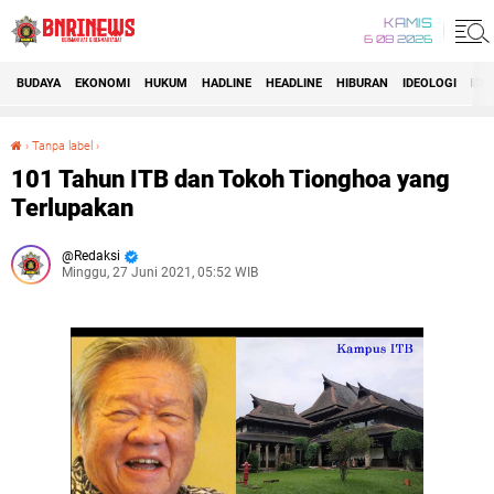
KAMIS
6 08 2026
BUDAYA
EKONOMI
HUKUM
HADLINE
HEADLINE
HIBURAN
IDEOLOGI
IDI
›
Tanpa label
›
101 Tahun ITB dan Tokoh Tionghoa yang Terlupakan
101 Tahun ITB dan Tokoh Tionghoa yang
Terlupakan
Redaksi
Minggu, 27 Juni 2021, 05:52 WIB