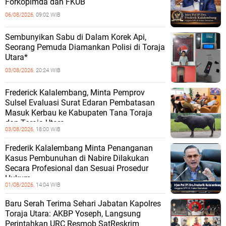
Forkopimda dan FKUB
06/08/2026,
09:02 WIB
Sembunyikan Sabu di Dalam Korek Api,
Seorang Pemuda Diamankan Polisi di Toraja
Utara*
03/08/2026,
20:24 WIB
Frederick Kalalembang, Minta Pemprov
Sulsel Evaluasi Surat Edaran Pembatasan
Masuk Kerbau ke Kabupaten Tana Toraja
dan Toraja Utara
03/08/2026,
18:00 WIB
Frederik Kalalembang Minta Penanganan
Kasus Pembunuhan di Nabire Dilakukan
Secara Profesional dan Sesuai Prosedur
Hukum
01/08/2026,
14:04 WIB
Baru Serah Terima Sehari Jabatan Kapolres
Toraja Utara: AKBP Yoseph, Langsung
Perintahkan URC Resmob SatReskrim