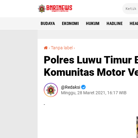
BUDAYA
EKONOMI
HUKUM
HADLINE
HEA
Polres Luwu Timur Bubarkan Kegiatan Komunitas Motor Vespa
›
Tanpa label
›
Polres Luwu Timur 
Komunitas Motor V
Redaksi
Minggu, 28 Maret 2021, 16:17 WIB
-