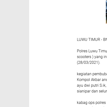
LUWU TIMUR - B
Polres Luwu Tim
scooters ) yang i
(28/03/2021).
kegiatan pembubar
Kompol Akbar and
ayu dwi putri S.i
sianipar dan selur
kabag ops polres