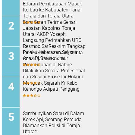
Edaran Pembatasan Masuk
Kerbau ke Kabupaten Tana
Toraja dan Toraja Utara
Baru Serah Terima Sehari
Jabatan Kapolres Toraja
Utara: AKBP Yoseph,
Langsung Perintahkan URC
Resmob SatReskrim Tangkap
Pelaku Kekerasan Seksual
Frederik Kalalembang Minta
Anak Di Bawah Umur
Penanganan Kasus
Pembunuhan di Nabire
Dilakukan Secara Profesional
dan Sesuai Prosedur Hukum
Menguak Sejarah Ki Kebo
Kenongo Adipati Pengging
Sembunyikan Sabu di Dalam
Korek Api, Seorang Pemuda
Diamankan Polisi di Toraja
Utara*