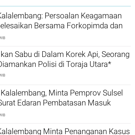
 Kalalembang: Persoalan Keagamaan
selesaikan Bersama Forkopimda dan
WIB
kan Sabu di Dalam Korek Api, Seorang
amankan Polisi di Toraja Utara*
WIB
 Kalalembang, Minta Pemprov Sulsel
 Surat Edaran Pembatasan Masuk
 Kabupaten Tana Toraja dan Toraja
WIB
 Kalalembang Minta Penanganan Kasus