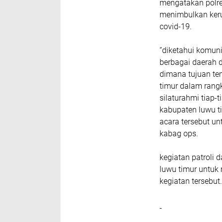
mengatakan polre
menimbulkan ker
covid-19.
‘’diketahui komun
berbagai daerah d
dimana tujuan te
timur dalam rang
silaturahmi tiap-
kabupaten luwu t
acara tersebut un
kabag ops.
kegiatan patroli 
luwu timur untuk
kegiatan tersebut.
-