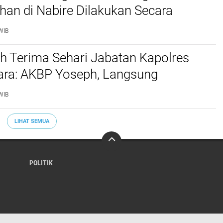
an di Nabire Dilakukan Secara
nal dan Sesuai Prosedur Hukum
WIB
h Terima Sehari Jabatan Kapolres
tara: AKBP Yoseph, Langsung
kan URC Resmob SatReskrim Tangkap
WIB
ekerasan Seksual Anak
LIHAT SEMUA
POLITIK