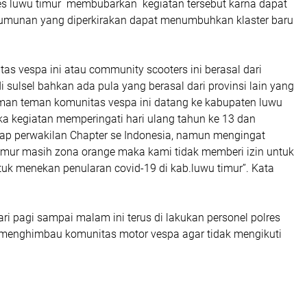
s luwu timur membubarkan kegiatan tersebut karna dapat
umunan yang diperkirakan dapat menumbuhkan klaster baru
itas vespa ini atau community scooters ini berasal dari
i sulsel bahkan ada pula yang berasal dari provinsi lain yang
man teman komunitas vespa ini datang ke kabupaten luwu
ka kegiatan memperingati hari ulang tahun ke 13 dan
tiap perwakilan Chapter se Indonesia, namun mengingat
imur masih zona orange maka kami tidak memberi izin untuk
tuk menekan penularan covid-19 di kab.luwu timur’’. Kata
dari pagi sampai malam ini terus di lakukan personel polres
 menghimbau komunitas motor vespa agar tidak mengikuti