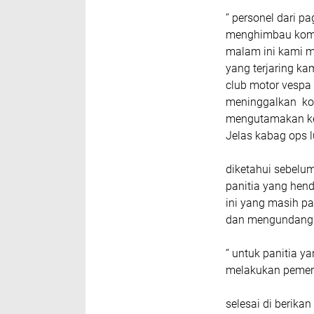
‘’ personel dari 
menghimbau komun
malam ini kami m
yang terjaring k
club motor vespa 
meninggalkan kot
mengutamakan kes
Jelas kabag ops l
diketahui sebelu
panitia yang hend
ini yang masih p
dan mengundang 
‘’ untuk panitia 
melakukan pemerik
selesai di berika