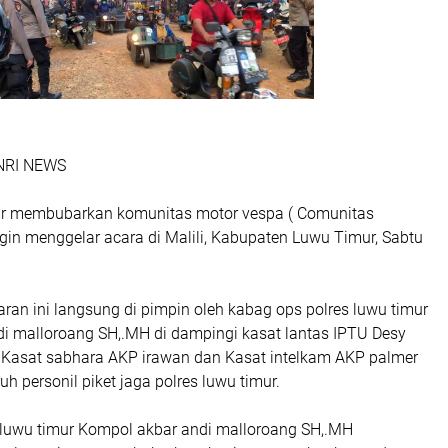
NRI NEWS
ur membubarkan komunitas motor vespa ( Comunitas
ngin menggelar acara di Malili, Kabupaten Luwu Timur, Sabtu
an ini langsung di pimpin oleh kabag ops polres luwu timur
i malloroang SH,.MH di dampingi kasat lantas IPTU Desy
k, Kasat sabhara AKP irawan dan Kasat intelkam AKP palmer
uh personil piket jaga polres luwu timur.
 luwu timur Kompol akbar andi malloroang SH,.MH