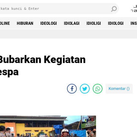
J
7 
DLINE
HIBURAN
IDEOLOGI
IDIOLAGI
IDIOLIGI
IDIOLOGI
IN
Bubarkan Kegiatan
espa
Komentar (
)