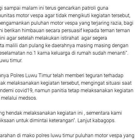
pagi sampai malam ini terus gencarkan patroli guna
itas motor vespa agar tidak mengikuti kegiatan tersebut,
engamankan puluhan motor vespa yang terjaring razia, bagi
ami berikan himbauan secara persuasif kepada teman teman
ini agar setelah melakukan istirahat agar segera
a malili dan pulang ke daerahnya masing masing dengan
elamatan no.1 karna keluarga di rumah sudah menanti’’.
uwu timur.
mnya Polres Luwu Timur telah memberi teguran terhadap
ak melaksanakan kegiatan tersebut, mengingat situasi saat
andemi covid19, namun panitia tetap melaksanakan kegiatan
melalui medsos.
yang hendak melaksanakan kegiatan ini , sementara kami
saan untuk dimintai keterangan’’. Lanjut kabagops.
n arahan di mako polres luwu timur puluhan motor vespa yang