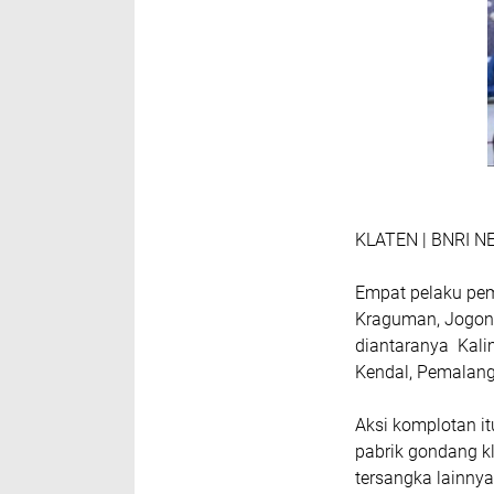
KLATEN | BNRI N
Empat pelaku pem
Kraguman, Jogonal
diantaranya Kalim
Kendal, Pemalang 
Aksi komplotan it
pabrik gondang k
tersangka lainny