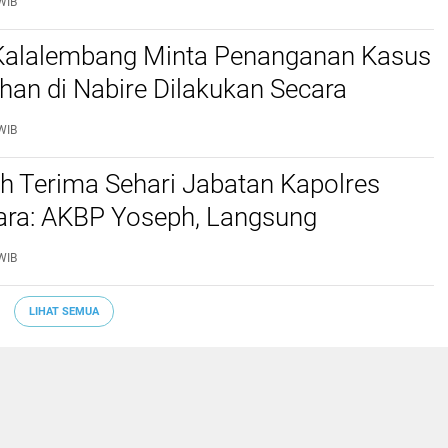
WIB
 Kalalembang Minta Penanganan Kasus
an di Nabire Dilakukan Secara
nal dan Sesuai Prosedur Hukum
WIB
h Terima Sehari Jabatan Kapolres
tara: AKBP Yoseph, Langsung
kan URC Resmob SatReskrim Tangkap
WIB
ekerasan Seksual Anak
LIHAT SEMUA