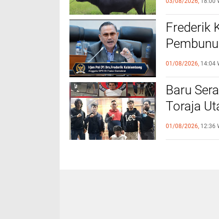
03/08/2026,
18:00 
Utara
Frederik
Pembunuh
Profesio
01/08/2026,
14:04 
Baru Sera
Toraja U
Perintah
01/08/2026,
12:36 
Pelaku K