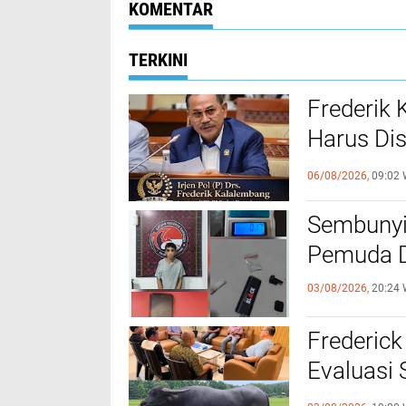
KOMENTAR
TERKINI
Frederik
Harus Di
FKUB
06/08/2026,
09:02 
Sembunyi
Pemuda Di
03/08/2026,
20:24 
Frederick
Evaluasi
Kerbau ke