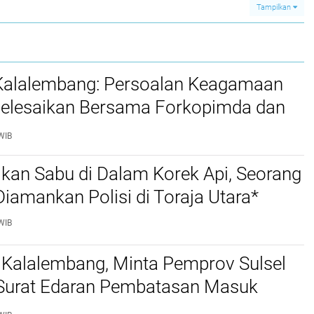
Tampilkan
 Kalalembang: Persoalan Keagamaan
selesaikan Bersama Forkopimda dan
WIB
kan Sabu di Dalam Korek Api, Seorang
amankan Polisi di Toraja Utara*
WIB
 Kalalembang, Minta Pemprov Sulsel
 Surat Edaran Pembatasan Masuk
 Kabupaten Tana Toraja dan Toraja