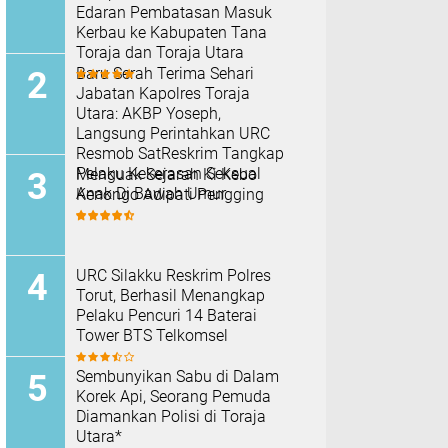
Edaran Pembatasan Masuk
Kerbau ke Kabupaten Tana
Toraja dan Toraja Utara
Baru Serah Terima Sehari
Jabatan Kapolres Toraja
Utara: AKBP Yoseph,
Langsung Perintahkan URC
Resmob SatReskrim Tangkap
Pelaku Kekerasan Seksual
Menguak Sejarah Ki Kebo
Anak Di Bawah Umur
Kenongo Adipati Pengging
URC Silakku Reskrim Polres
Torut, Berhasil Menangkap
Pelaku Pencuri 14 Baterai
Tower BTS Telkomsel
Sembunyikan Sabu di Dalam
Korek Api, Seorang Pemuda
Diamankan Polisi di Toraja
Utara*