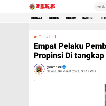
BUDAYA
EKONOMI
HUKUM
HADLINE
HEA
Empat Pelaku Pembobol ATM Antar Lintas Propinsi Di tangkap Polres Klaten
›
Tanpa label
›
Empat Pelaku Pemb
Propinsi Di tangkap
Redaksi
Selasa, 09 Maret 2021, 03:47 WIB
-