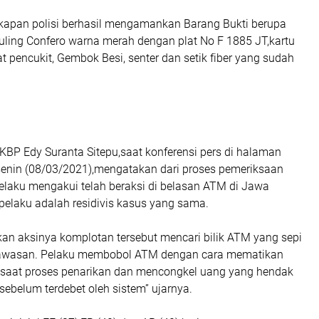
gkapan polisi berhasil mengamankan Barang Bukti berupa
uling Confero warna merah dengan plat No F 1885 JT,kartu
t pencukit, Gembok Besi, senter dan setik fiber yang sudah
KBP Edy Suranta Sitepu,saat konferensi pers di halaman
senin (08/03/2021),mengatakan dari proses pemeriksaan
elaku mengakui telah beraksi di belasan ATM di Jawa
pelaku adalah residivis kasus yang sama.
an aksinya komplotan tersebut mencari bilik ATM yang sepi
awasan. Pelaku membobol ATM dengan cara mematikan
da saat proses penarikan dan mencongkel uang yang hendak
 sebelum terdebet oleh sistem” ujarnya.