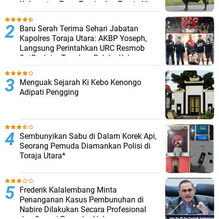
Kabupaten Tana Toraja dan Toraja Utara
Baru Serah Terima Sehari Jabatan
Kapolres Toraja Utara: AKBP Yoseph,
Langsung Perintahkan URC Resmob
SatReskrim Tangkap Pelaku Kekerasan
Seksual Anak Di Bawah Umur
Menguak Sejarah Ki Kebo Kenongo
Adipati Pengging
Sembunyikan Sabu di Dalam Korek Api,
Seorang Pemuda Diamankan Polisi di
Toraja Utara*
Frederik Kalalembang Minta
Penanganan Kasus Pembunuhan di
Nabire Dilakukan Secara Profesional