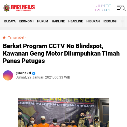
JUM'AT
7 08 2026
BUDAYA
EKONOMI
HUKUM
HADLINE
HEADLINE
HIBURAN
IDEOLOGI
IDI
›
Tanpa label
›
Berkat Program CCTV No Blindspot, Kawanan Geng Motor Dilumpuhkan Timah Panas Petugas
Berkat Program CCTV No Blindspot,
Kawanan Geng Motor Dilumpuhkan Timah
Panas Petugas
Redaksi
Jumat, 29 Januari 2021, 00:33 WIB