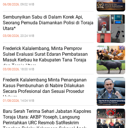
06/08/2026,
09:02 WIB
Sembunyikan Sabu di Dalam Korek Api,
Seorang Pemuda Diamankan Polisi di Toraja
Utara*
03/08/2026,
20:24 WIB
Frederick Kalalembang, Minta Pemprov
Sulsel Evaluasi Surat Edaran Pembatasan
Masuk Kerbau ke Kabupaten Tana Toraja
dan Toraja Utara
03/08/2026,
18:00 WIB
Frederik Kalalembang Minta Penanganan
Kasus Pembunuhan di Nabire Dilakukan
Secara Profesional dan Sesuai Prosedur
Hukum
01/08/2026,
14:04 WIB
Baru Serah Terima Sehari Jabatan Kapolres
Toraja Utara: AKBP Yoseph, Langsung
Perintahkan URC Resmob SatReskrim