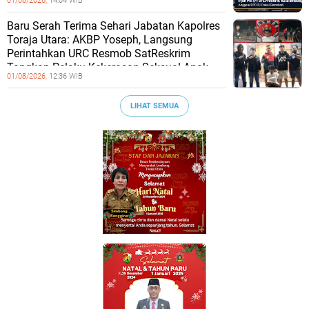
01/08/2026,
14:04 WIB
Baru Serah Terima Sehari Jabatan Kapolres
Toraja Utara: AKBP Yoseph, Langsung
Perintahkan URC Resmob SatReskrim
Tangkap Pelaku Kekerasan Seksual Anak
01/08/2026,
12:36 WIB
LIHAT SEMUA