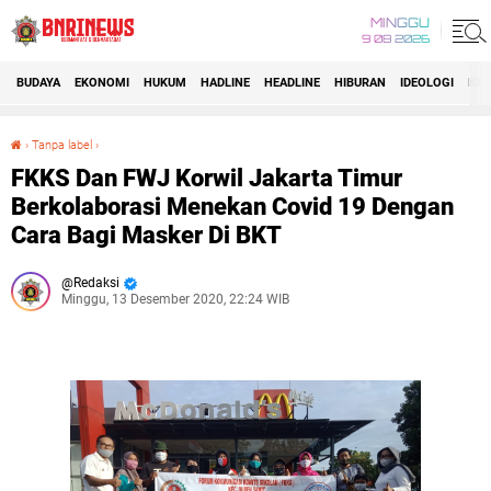
MINGGU
9 08 2026
BUDAYA
EKONOMI
HUKUM
HADLINE
HEADLINE
HIBURAN
IDEOLOGI
IDI
›
Tanpa label
›
FKKS Dan FWJ Korwil Jakarta Timur Berkolaborasi Menekan Covid 19 Dengan Cara Bagi Masker Di BKT
FKKS Dan FWJ Korwil Jakarta Timur
Berkolaborasi Menekan Covid 19 Dengan
Cara Bagi Masker Di BKT
Redaksi
Minggu, 13 Desember 2020, 22:24 WIB