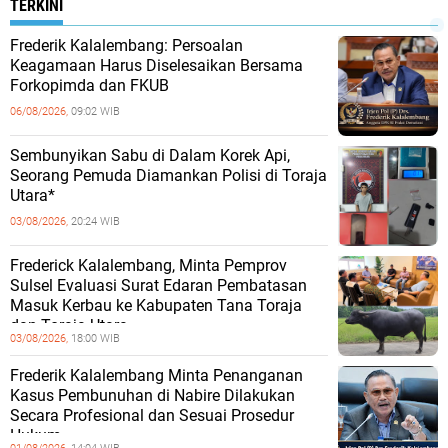
TERKINI
Frederik Kalalembang: Persoalan
Keagamaan Harus Diselesaikan Bersama
Forkopimda dan FKUB
06/08/2026,
09:02 WIB
Sembunyikan Sabu di Dalam Korek Api,
Seorang Pemuda Diamankan Polisi di Toraja
Utara*
03/08/2026,
20:24 WIB
Frederick Kalalembang, Minta Pemprov
Sulsel Evaluasi Surat Edaran Pembatasan
Masuk Kerbau ke Kabupaten Tana Toraja
dan Toraja Utara
03/08/2026,
18:00 WIB
Frederik Kalalembang Minta Penanganan
Kasus Pembunuhan di Nabire Dilakukan
Secara Profesional dan Sesuai Prosedur
Hukum