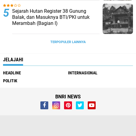
Seksual Anak Di Bawah Umur
Sejarah Hutan Register 38 Gunung
Balak, dan Masuknya BTI/PKI untuk
Merambah (Bagian I)
TERPOPULER LAINNYA
JELAJAHI
HEADLINE
INTERNASIONAL
POLITIK
BNRI NEWS
Whistleblower
Visi Misi
Redaksi
Pendaftaran Biro
Pedoman Media Siber
Kirim Berita & Iklan