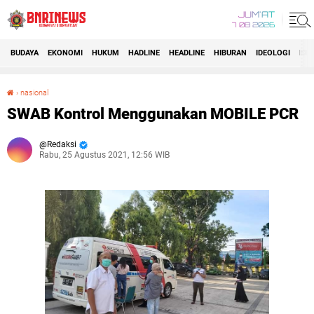
JUM'AT
7 08 2026
BUDAYA
EKONOMI
HUKUM
HADLINE
HEADLINE
HIBURAN
IDEOLOGI
IDI
›
nasional
SWAB Kontrol Menggunakan MOBILE PCR
SWAB Kontrol Menggunakan MOBILE PCR
Redaksi
Rabu, 25 Agustus 2021, 12:56 WIB