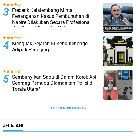
Seksual Anak Di Bawah Umur
Frederik Kalalembang Minta
Penanganan Kasus Pembunuhan di
Nabire Dilakukan Secara Profesional
dan Sesuai Prosedur Hukum
Menguak Sejarah Ki Kebo Kenongo
Adipati Pengging
Sembunyikan Sabu di Dalam Korek Api,
Seorang Pemuda Diamankan Polisi di
Toraja Utara*
TERPOPULER LAINNYA
JELAJAHI