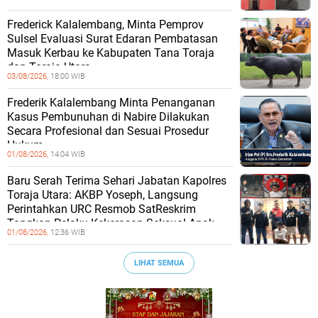
Frederick Kalalembang, Minta Pemprov
Sulsel Evaluasi Surat Edaran Pembatasan
Masuk Kerbau ke Kabupaten Tana Toraja
dan Toraja Utara
03/08/2026,
18:00 WIB
Frederik Kalalembang Minta Penanganan
Kasus Pembunuhan di Nabire Dilakukan
Secara Profesional dan Sesuai Prosedur
Hukum
01/08/2026,
14:04 WIB
Baru Serah Terima Sehari Jabatan Kapolres
Toraja Utara: AKBP Yoseph, Langsung
Perintahkan URC Resmob SatReskrim
Tangkap Pelaku Kekerasan Seksual Anak
01/08/2026,
12:36 WIB
LIHAT SEMUA